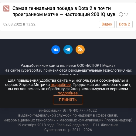
Самая гениальная победа в Dota 2 в почти
проигранном матче — настоящий 200 IQ мув
17
02.08.2022 в 13:22
Видео
Dota 2
Разработчиком сайта является ООО «ЕСПОРТ Медиа»
На сайте cybersport.ru применяются рекомендательные технологии
О нас
Документы
Для повышения удобства сайта мы используем cookie-файлы и
сервис Яндекс.Метрика
подробнее
. Продолжая использовать сайт,
© ООО «Киберспорт.ру» — Все права защищены
вы соглашаетесь на обработку файлов, используемых сервисом
подробнее
.
18+
ПРИНЯТЬ
ООО «Киберспорт.ру». Свидетельство о регистрации средств массовой
информации ЭЛ № ФС 77 - 74
022
выдано Федеральной службой по надзору в сфере связи,
информационных технологий и массовых коммуникаций (Роскомнадзор)
19 октября 2018 года. Главный редактор — В.Н. Животнев.
Cybersport.ru
@ 2011 - 2026