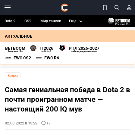
Dota 2
CS2
Мир танков
Еще
АКТУАЛЬНОЕ
BETBOOM
TI 2026
РПЛ 2026-2027
Реклама 18+
по Dota 2
таблица и расписание
EWC CS2
EWC R6
Видео
Самая гениальная победа в Dota 2 в
почти проигранном матче —
настоящий 200 IQ мув
02.08.2022 в 13:22
17