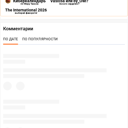
Киберкалендарь
Vasilisa или by_Owl?
по Миру Танков
За кого сердечко?
The International 2026
выбирай фаворита!
Комментарии
ПО ДАТЕ
ПО ПОПУЛЯРНОСТИ