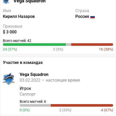
Vega Squadron
Имя
Страна
Кирилл Назаров
Россия
Призовые
$ 3 000
Всего матчей: 42
24 (57%)
2 (5%)
16 (38%)
Участие в командах
Vega Squadron
03.02.2022 — настоящее время
Игрок
Саппорт
Всего матчей: 6
0 (0%)
2 (33%)
4 (67%)