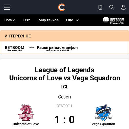
Dota 2
CS2
Мир танков
Еще
ИНТЕРЕСНОЕ
BETBOOM
Разыгрываем айфон
Реклама 18+
за прогнозы на MLBB
League of Legends
Unicorns of Love vs Vega Squadron
LCL
Сезон
BEST-OF-1
1
:
0
Unicorns of Love
Vega Squadron