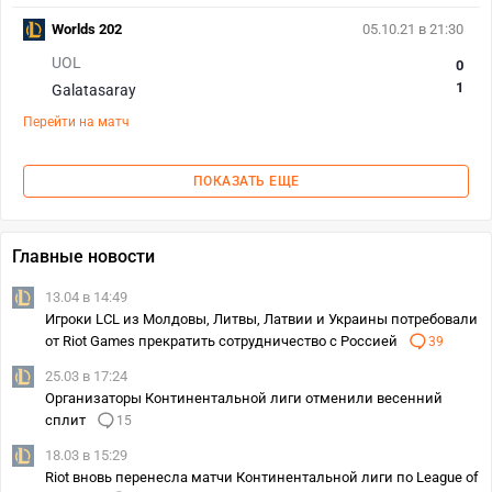
Worlds 202
05.10.21 в 21:30
UOL
0
1
Galatasaray
Перейти на матч
ПОКАЗАТЬ ЕЩЕ
Главные новости
13.04 в 14:49
Игроки LCL из Молдовы, Литвы, Латвии и Украины потребовали
от Riot Games прекратить сотрудничество с Россией
39
25.03 в 17:24
Организаторы Континентальной лиги отменили весенний
сплит
15
18.03 в 15:29
Riot вновь перенесла матчи Континентальной лиги по League of