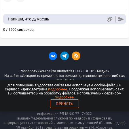
Напиши, что думаешь
0 / 1500 символов
Разработчиком сайта является ООО «ЕСПОРТ Медиа»
На сайте cybersport.ru применяются рекомендательные технологии
О нас
Документы
Для повышения удобства сайта мы используем cookie-файлы и
сервис Яндекс.Метрика
подробнее
. Продолжая использовать сайт,
© ООО «Киберспорт.ру» — Все права защищены
вы соглашаетесь на обработку файлов, используемых сервисом
подробнее
.
18+
ПРИНЯТЬ
ООО «Киберспорт.ру». Свидетельство о регистрации средств массовой
информации ЭЛ № ФС 77 - 74
022
выдано Федеральной службой по надзору в сфере связи,
информационных технологий и массовых коммуникаций (Роскомнадзор)
19 октября 2018 года. Главный редактор — В.Н. Животнев.