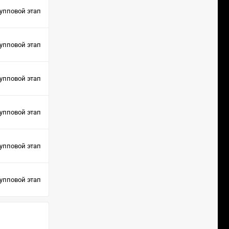
упповой этап
упповой этап
упповой этап
упповой этап
упповой этап
упповой этап