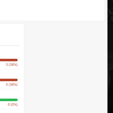
3 (38%)
3 (38%)
0 (0%)