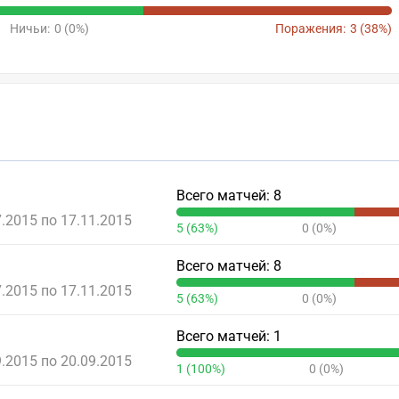
Ничьи:
0 (0%)
Поражения:
3 (38%)
Всего матчей: 8
7.2015 по 17.11.2015
5 (63%)
0 (0%)
Всего матчей: 8
7.2015 по 17.11.2015
5 (63%)
0 (0%)
Всего матчей: 1
9.2015 по 20.09.2015
1 (100%)
0 (0%)