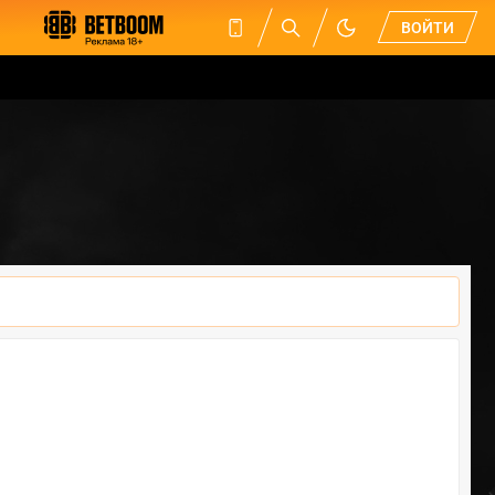
ВОЙТИ