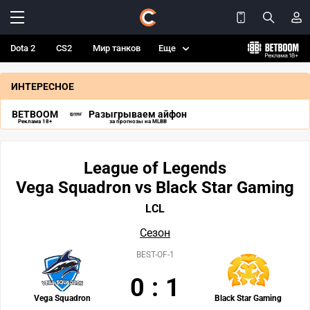
Dota 2
CS2
Мир танков
Еще
ИНТЕРЕСНОЕ
BETBOOM
Разыгрываем айфон
Реклама 18+
за прогнозы на MLBB
League of Legends
Vega Squadron vs Black Star Gaming
LCL
Сезон
BEST-OF-1
0
:
1
Vega Squadron
Black Star Gaming