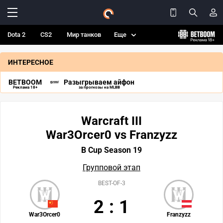
Dota 2
CS2
Мир танков
Еще
ИНТЕРЕСНОЕ
BETBOOM
Разыгрываем айфон
Реклама 18+
за прогнозы на MLBB
Warcraft III
War3Orcer0 vs Franzyzz
B Cup Season 19
Групповой этап
BEST-OF-3
2
:
1
War3Orcer0
Franzyzz