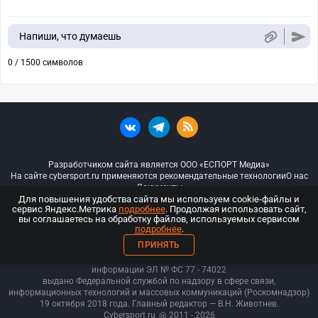
Напиши, что думаешь
0 / 1500 символов
Разработчиком сайта является ООО «ЕСПОРТ Медиа»
На сайте cybersport.ru применяются рекомендательные технологии
О нас
Документы
Для повышения удобства сайта мы используем cookie-файлы и
сервис Яндекс.Метрика
подробнее
. Продолжая использовать сайт,
© ООО «Киберспорт.ру» — Все права защищены
вы соглашаетесь на обработку файлов, используемых сервисом
подробнее
.
18+
ПРИНЯТЬ
ООО «Киберспорт.ру». Свидетельство о регистрации средств массовой
информации ЭЛ № ФС 77 - 74
022
выдано Федеральной службой по надзору в сфере связи,
информационных технологий и массовых коммуникаций (Роскомнадзор)
19 октября 2018 года. Главный редактор — В.Н. Животнев.
Cybersport.ru
@ 2011 - 2026