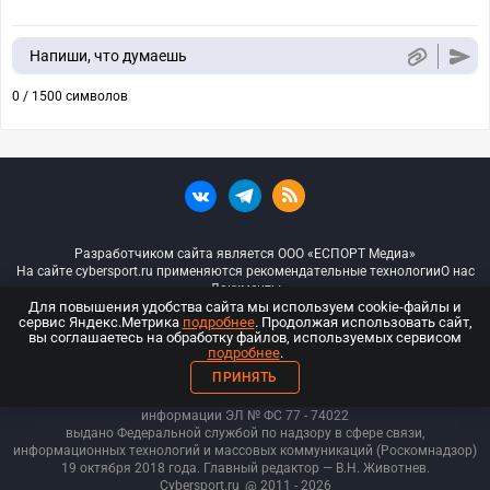
Напиши, что думаешь
0 / 1500 символов
Разработчиком сайта является ООО «ЕСПОРТ Медиа»
На сайте cybersport.ru применяются рекомендательные технологии
О нас
Документы
Для повышения удобства сайта мы используем cookie-файлы и
сервис Яндекс.Метрика
подробнее
. Продолжая использовать сайт,
© ООО «Киберспорт.ру» — Все права защищены
вы соглашаетесь на обработку файлов, используемых сервисом
подробнее
.
18+
ПРИНЯТЬ
ООО «Киберспорт.ру». Свидетельство о регистрации средств массовой
информации ЭЛ № ФС 77 - 74
022
выдано Федеральной службой по надзору в сфере связи,
информационных технологий и массовых коммуникаций (Роскомнадзор)
19 октября 2018 года. Главный редактор — В.Н. Животнев.
Cybersport.ru
@ 2011 - 2026