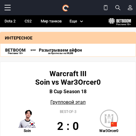
Dota 2
CS2
Мир танков
Еще
ИНТЕРЕСНОЕ
BETBOOM
Разыгрываем айфон
Реклама 18+
за прогнозы на MLBB
Warcraft III
Soin vs War3Orcer0
B Cup Season 18
Групповой этап
BEST-OF-3
2
:
0
Soin
War3Orcer0