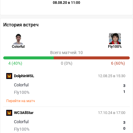
08.08.20 в 11:00
История встреч
Colorful
Fly100%
Всего матчей: 10
4 (40%)
0 (0%)
6 (60%)
DolphinWSL
12.08.25 в 15:30
Colorful
3
1
Fly100%
Перейти на матч
WC3AllStar
17.10.24 в 17:00
Colorful
3
0
Fly100%