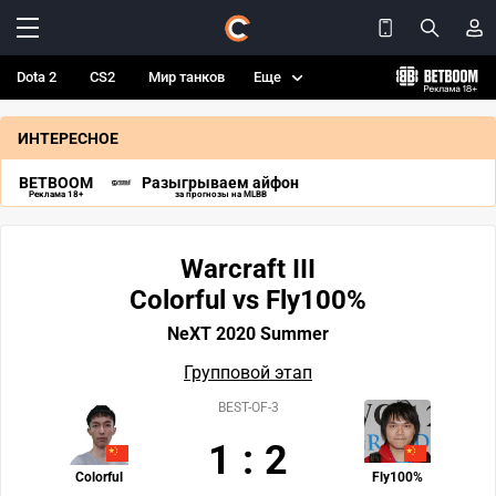
Dota 2
CS2
Мир танков
Еще
ИНТЕРЕСНОЕ
BETBOOM
Разыгрываем айфон
Реклама 18+
за прогнозы на MLBB
Warcraft III
Colorful vs Fly100%
NeXT 2020 Summer
Групповой этап
BEST-OF-3
1
:
2
Colorful
Fly100%