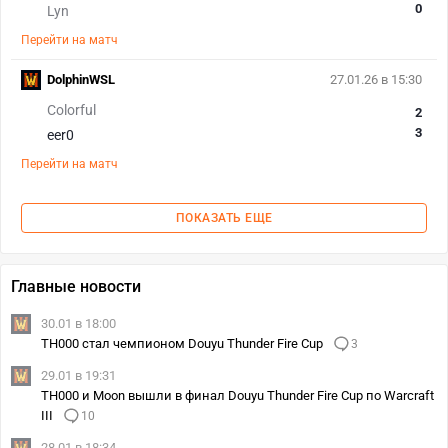
0
Lyn
Перейти на матч
DolphinWSL
27.01.26 в 15:30
Colorful
2
3
eer0
Перейти на матч
ПОКАЗАТЬ ЕЩЕ
Главные новости
30.01 в 18:00
TH000 стал чемпионом Douyu Thunder Fire Cup
3
29.01 в 19:31
TH000 и Moon вышли в финал Douyu Thunder Fire Cup по Warcraft
III
10
28.01 в 18:34