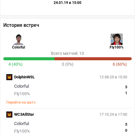
24.01.19 в 15:00
История встреч
Colorful
Fly100%
Всего матчей: 10
4 (40%)
0 (0%)
6 (60%)
DolphinWSL
12.08.25 в 15:30
Colorful
3
1
Fly100%
Перейти на матч
WC3AllStar
17.10.24 в 17:00
Colorful
3
0
Fly100%