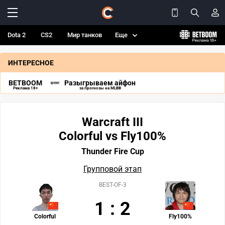
Dota 2
CS2
Мир танков
Еще
ИНТЕРЕСНОЕ
BETBOOM
Разыгрываем айфон
Реклама 18+
за прогнозы на MLBB
Warcraft III
Colorful vs Fly100%
Thunder Fire Cup
Групповой этап
BEST-OF-3
1
:
2
Colorful
Fly100%