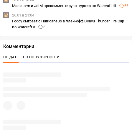
Maelstorm и JotM прокомментируют турнир по Warcraft III
66
26.01 в 21:04
Foggy сыграет с HurricaneBo в плей-офф Douyu Thunder Fire Cup
по Warcraft 3
6
Комментарии
ПО ДАТЕ
ПО ПОПУЛЯРНОСТИ