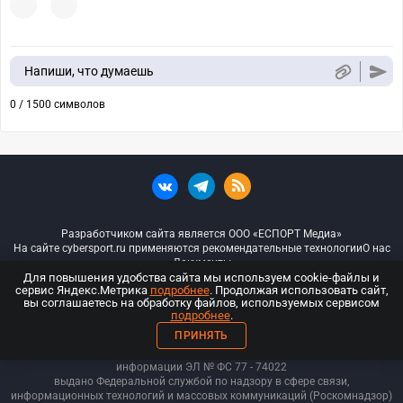
Напиши, что думаешь
0 / 1500 символов
Разработчиком сайта является ООО «ЕСПОРТ Медиа»
На сайте cybersport.ru применяются рекомендательные технологии
О нас
Документы
Для повышения удобства сайта мы используем cookie-файлы и
сервис Яндекс.Метрика
подробнее
. Продолжая использовать сайт,
© ООО «Киберспорт.ру» — Все права защищены
вы соглашаетесь на обработку файлов, используемых сервисом
подробнее
.
18+
ПРИНЯТЬ
ООО «Киберспорт.ру». Свидетельство о регистрации средств массовой
информации ЭЛ № ФС 77 - 74
022
выдано Федеральной службой по надзору в сфере связи,
информационных технологий и массовых коммуникаций (Роскомнадзор)