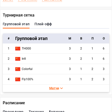
Турнирная сетка
Групповой этап
Плей-офф
Групповой этап
#
M
В
П
О
1
TH000
3
2
1
6
2
Infi
3
2
1
6
3
Colorful
3
1
2
3
4
Fly100%
3
1
2
3
Матчи
Расписание
Прошедшие
Текущие
Будущие