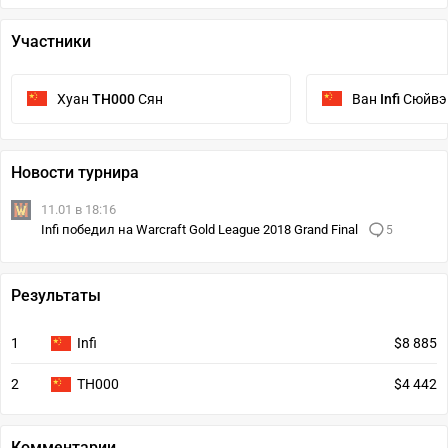
Участники
Хуан
TH000
Сян
Ван
Infi
Сюйвэ
Новости турнира
11.01 в 18:16
Infi победил на Warcraft Gold League 2018 Grand Final
5
Результаты
1
Infi
$8 885
2
TH000
$4 442
Комментарии