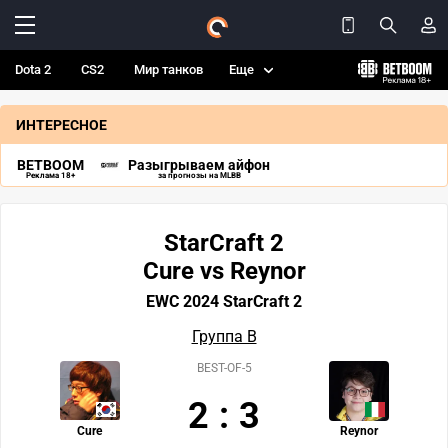
Dota 2
CS2
Мир танков
Еще
ИНТЕРЕСНОЕ
BETBOOM
Разыгрываем айфон
Реклама 18+
за прогнозы на MLBB
StarCraft 2
Cure vs Reynor
EWC 2024 StarCraft 2
Группа B
BEST-OF-5
2
:
3
Cure
Reynor