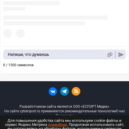
Напиши, что думаешь
0 / 1500 символов
Разработчиком сайта является ООО «ЕСПОРТ Медиа»
На сайте cybersport.ru применяются рекомендательные технологии
О нас
Документы
Для повышения удобства сайта мы используем cookie-файлы и
сервис Яндекс.Метрика
подробнее
. Продолжая использовать сайт,
© ООО «Киберспорт.ру» — Все права защищены
вы соглашаетесь на обработку файлов, используемых сервисом