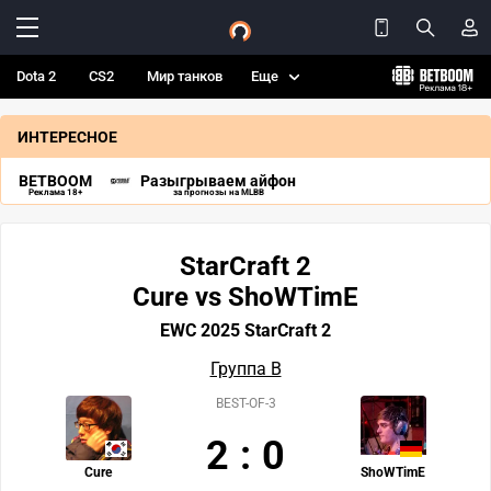
Dota 2
CS2
Мир танков
Еще
ИНТЕРЕСНОЕ
BETBOOM
Разыгрываем айфон
Реклама 18+
за прогнозы на MLBB
StarCraft 2
Cure vs ShoWTimE
EWC 2025 StarCraft 2
Группа В
BEST-OF-3
2
:
0
Cure
ShoWTimE