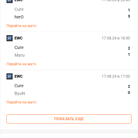
Cure
1
3
herO
Перейти на матч
EWC
17.08.24 в 18:30
Cure
2
1
Maru
Перейти на матч
EWC
17.08.24 в 17:00
Cure
2
0
ByuN
Перейти на матч
ПОКАЗАТЬ ЕЩЕ