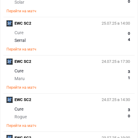
0
Solar
Перейти на матч
EWC SC2
25.07.25 в 14:00
Cure
0
4
Serral
Перейти на матч
EWC SC2
24.07.25 в 17:30
Cure
3
1
Maru
Перейти на матч
EWC SC2
24.07.25 в 14:30
Cure
3
0
Rogue
Перейти на матч
EWC SC2
23.07.25 в 19:00