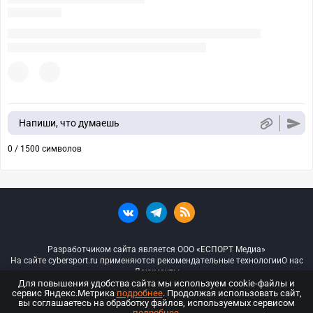
Напиши, что думаешь
0 / 1500 символов
Разработчиком сайта является ООО «ЕСПОРТ Медиа»
На сайте cybersport.ru применяются рекомендательные технологии
О нас
Документы
Для повышения удобства сайта мы используем cookie-файлы и
сервис Яндекс.Метрика
подробнее
. Продолжая использовать сайт,
© ООО «Киберспорт.ру» — Все права защищены
вы соглашаетесь на обработку файлов, используемых сервисом
подробнее
.