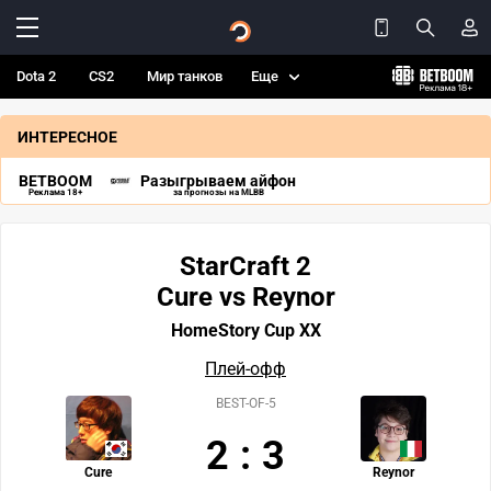
Dota 2
CS2
Мир танков
Еще
ИНТЕРЕСНОЕ
BETBOOM
Разыгрываем айфон
Реклама 18+
за прогнозы на MLBB
StarCraft 2
Cure vs Reynor
HomeStory Cup XX
Плей-офф
BEST-OF-5
2
:
3
Cure
Reynor