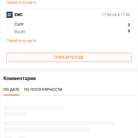
Перейти на матч
EWC
17.08.24 в 17:00
Cure
2
0
ByuN
Перейти на матч
ПОКАЗАТЬ ЕЩЕ
Комментарии
ПО ДАТЕ
ПО ПОПУЛЯРНОСТИ