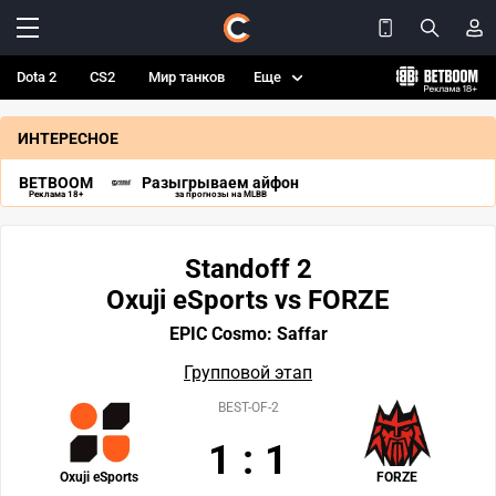
Dota 2
CS2
Мир танков
Еще
ИНТЕРЕСНОЕ
BETBOOM
Разыгрываем айфон
Реклама 18+
за прогнозы на MLBB
Standoff 2
Oxuji eSports vs FORZE
EPIC Cosmo: Saffar
Групповой этап
BEST-OF-2
1
:
1
Oxuji eSports
FORZE