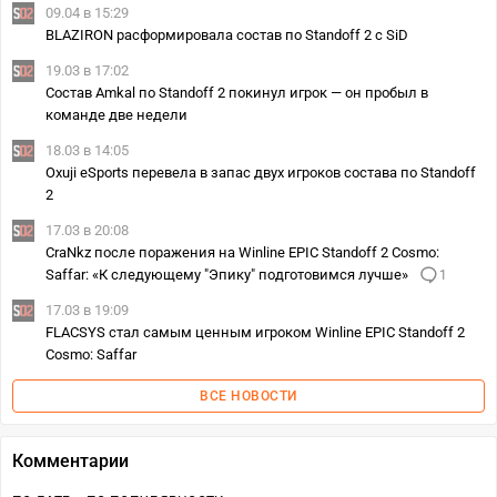
09.04 в 15:29
BLAZIRON расформировала состав по Standoff 2 с SiD
19.03 в 17:02
Состав Amkal по Standoff 2 покинул игрок — он пробыл в
команде две недели
18.03 в 14:05
Oxuji eSports перевела в запас двух игроков состава по Standoff
2
17.03 в 20:08
CraNkz после поражения на Winline EPIC Standoff 2 Cosmo:
Saffar: «К следующему "Эпику" подготовимся лучше»
1
17.03 в 19:09
FLACSYS стал самым ценным игроком Winline EPIC Standoff 2
Cosmo: Saffar
ВСЕ НОВОСТИ
Комментарии