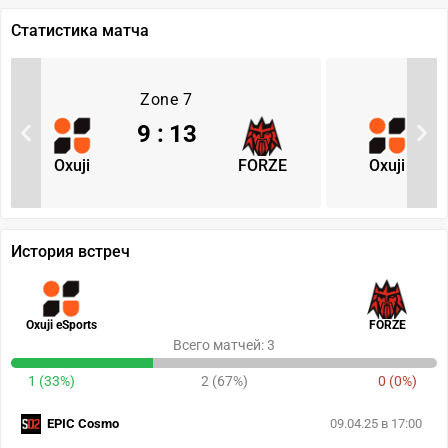
Статистика матча
Zone 7
9
:
13
Oxuji
FORZE
Oxuji
История встреч
Oxuji eSports
FORZE
Всего матчей: 3
1 (33%)
2 (67%)
0 (0%)
EPIC Cosmo
09.04.25 в 17:00