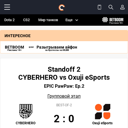
Dota 2
CS2
Мир танков
Еще
ИНТЕРЕСНОЕ
BETBOOM
Разыгрываем айфон
Реклама 18+
за прогнозы на MLBB
Standoff 2
CYBERHERO vs Oxuji eSports
EPIC PawPaw: Ep.2
Групповой этап
BEST-OF-2
2
:
0
CYBERHERO
Oxuji eSports