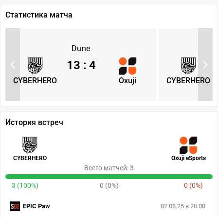
Статистика матча
Dune
13
:
4
CYBERHERO
Oxuji
CYBERHERO
История встреч
CYBERHERO
Oxuji eSports
Всего матчей: 3
3 (100%)
0 (0%)
0 (0%)
EPIC Paw
02.08.25 в 20:00