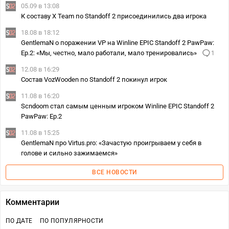
05.09 в 13:08
К составу X Team по Standoff 2 присоединились два игрока
18.08 в 18:12
GentlemaN о поражении VP на Winline EPIC Standoff 2 PawPaw:
Ep.2: «Мы, честно, мало работали, мало тренировались»
1
12.08 в 16:29
Состав VozWooden по Standoff 2 покинул игрок
11.08 в 16:20
Scndoom стал самым ценным игроком Winline EPIC Standoff 2
PawPaw: Ep.2
11.08 в 15:25
GentlemaN про Virtus.pro: «Зачастую проигрываем у себя в
голове и сильно зажимаемся»
ВСЕ НОВОСТИ
Комментарии
ПО ДАТЕ
ПО ПОПУЛЯРНОСТИ