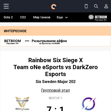
Dota 2
CS2
Мир танков
Еще
ИНТЕРЕСНОЕ
BETBOOM
Разыгрываем айфон
Реклама 18+
за прогнозы на MLBB
Rainbow Six Siege X
Team oNe eSports vs DarkZero
Esports
Six Sweden Major 202
Групповой этап
BEST-OF-1
7
:
1