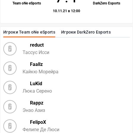
Team oNe eSports
DarkZero Esports
10.11.21 в 12:00
Игроки Team oNe eSports
Игроки DarkZero Esports
reduct
Тассус Исси
Faallz
Кайкю Морейра
LuKid
Люка Серено
Rappz
Энзо Азиз
FelipoX
Фелипе Де Люси