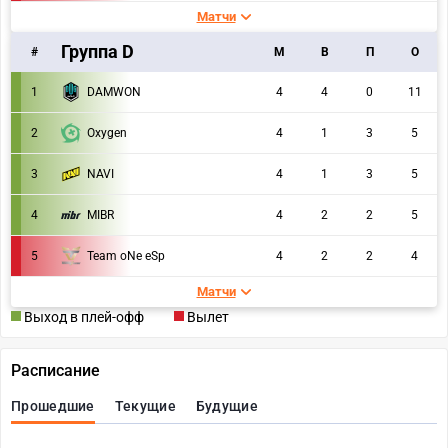
Матчи
Группа D
#
M
В
П
О
1
DAMWON
4
4
0
11
2
Oxygen
4
1
3
5
3
NAVI
4
1
3
5
4
MIBR
4
2
2
5
5
Team oNe eSp
4
2
2
4
Матчи
Выход в плей-офф
Вылет
Расписание
Прошедшие
Текущие
Будущие