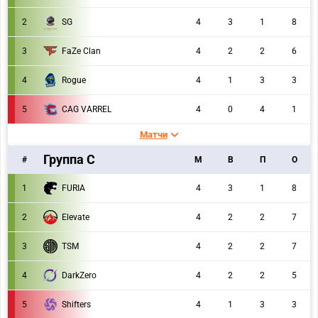
2
SG
4
3
1
8
3
FaZe Clan
4
2
2
6
4
Rogue
4
1
3
3
5
CAG VARREL
4
0
4
1
Матчи
Группа C
#
M
В
П
О
1
FURIA
4
3
1
8
2
Elevate
4
2
2
7
3
TSM
4
2
2
7
4
DarkZero
4
2
2
5
5
Shifters
4
1
3
3