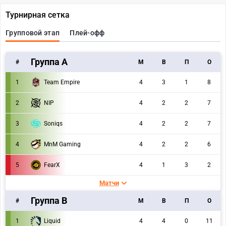
Турнирная сетка
Групповой этап
Плей-офф
Группа А
#
M
В
П
О
1
Team Empire
4
3
1
8
2
NIP
4
2
2
7
3
Soniqs
4
2
2
7
4
MnM Gaming
4
2
2
6
5
FearX
4
1
3
2
Матчи
Группа B
#
M
В
П
О
1
Liquid
4
4
0
11