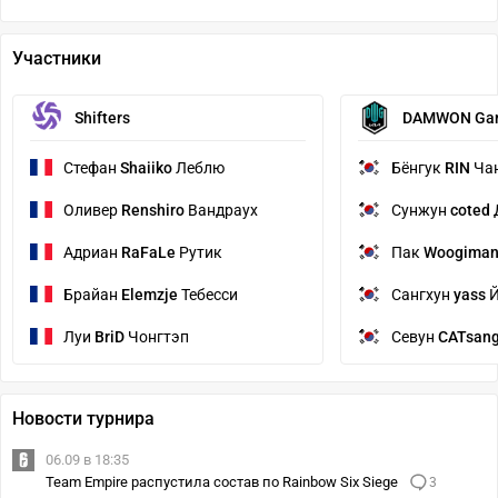
Участники
Shifters
DAMWON Ga
Стефан
Shaiiko
Леблю
Бёнгук
RIN
Ча
Оливер
Renshiro
Вандраух
Сунжун
coted
Адриан
RaFaLe
Рутик
Пак
Woogima
Брайан
Elemzje
Тебесси
Сангхун
yass
Й
Луи
BriD
Чонгтэп
Севун
CATsan
Новости турнира
06.09 в 18:35
Team Empire распустила состав по Rainbow Six Siege
3