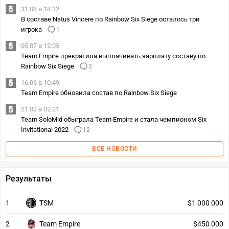
31.08 в 18:12
В составе Natus Vincere по Rainbow Six Siege осталось три
игрока
1
05.07 в 12:05
Team Empire прекратила выплачивать зарплату составу по
Rainbow Six Siege
3
16.06 в 10:49
Team Empire обновила состав по Rainbow Six Siege
21.02 в 02:21
Team SoloMid обыграла Team Empire и стала чемпионом Six
Invitational 2022
12
ВСЕ НОВОСТИ
Результаты
1
TSM
$1 000 000
2
Team Empire
$450 000