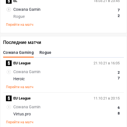
EL
18.03.21 в 23:45
Cowana Gamin
7
2
Rogue
Перейти на матч
Последние матчи
Cowana Gaming
Rogue
EU League
21.10.21 в 16:05
Cowana Gamin
2
7
Heroic
Перейти на матч
EU League
11.10.21 в 20:15
Cowana Gamin
6
8
Virtus.pro
Перейти на матч