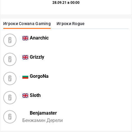
28.09.21 в 00:00
Игроки Cowana Gaming
Игроки Rogue
Anarchic
Grizzly
GorgoNa
Sloth
Benjamaster
Бенжамин Дерели