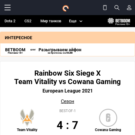
Dota 2
CS2
Мир танков
Еще
ИНТЕРЕСНОЕ
BETBOOM
Разыгрываем айфон
Реклама 18+
за прогнозы на MLBB
Rainbow Six Siege X
Team Vitality vs Cowana Gaming
European League 2021
Сезон
BEST-OF-1
4
:
7
Team Vitality
Cowana Gaming