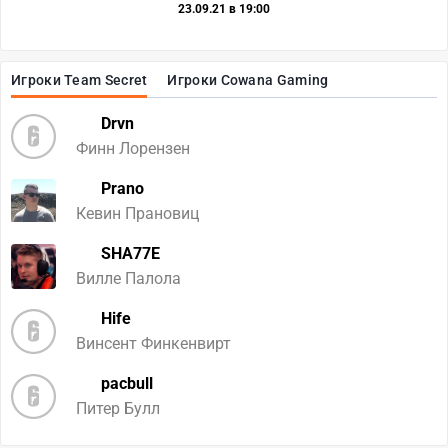
23.09.21 в 19:00
Игроки Team Secret
Игроки Cowana Gaming
Drvn
Финн Лорензен
Prano
Кевин Прановиц
SHA77E
Вилле Палола
Hife
Винсент Финкенвирт
pacbull
Питер Булл