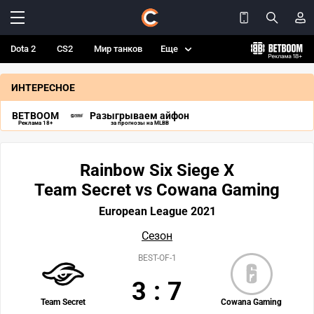
Dota 2
CS2
Мир танков
Еще
ИНТЕРЕСНОЕ
BETBOOM
Разыгрываем айфон
Реклама 18+
за прогнозы на MLBB
Rainbow Six Siege X
Team Secret vs Cowana Gaming
European League 2021
Сезон
BEST-OF-1
3
:
7
Team Secret
Cowana Gaming