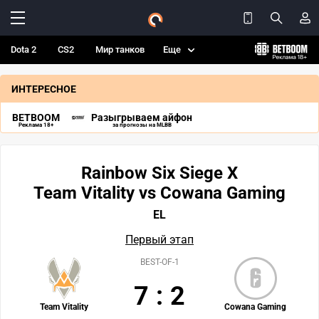
Dota 2
CS2
Мир танков
Еще
ИНТЕРЕСНОЕ
BETBOOM
Разыгрываем айфон
Реклама 18+
за прогнозы на MLBB
Rainbow Six Siege X
Team Vitality vs Cowana Gaming
EL
Первый этап
BEST-OF-1
7
:
2
Team Vitality
Cowana Gaming