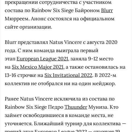
прекращении сотрудничества с участником
состава по Rainbow Six Siege Байроном
Blurr
Мюрреем. Анонс состоялся на официальном
сайте организации.
Blurr представлял Natus Vincere с августа 2020
года. С ним команда выиграла первый
этап
European League 2021
, заняла 9-12 место
на
Six Mexico Major 2021
, а также остановилась на
13-16 строчке на
Six Invitational 2022
. В 2022-м
коллектив не отобрался ни на один мейджор.
Ранее Natus Vincere исключила из состава по
Rainbow Six Siege Педро
Thuunder
Муниза. Кто
займет освободившиеся в команде места, не
уточняется. Ближайший турнир для коллектива —
третий этап European League 2022 — стартует 19