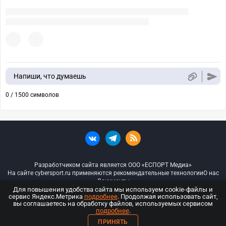
Напиши, что думаешь
0 / 1500 символов
Разработчиком сайта является ООО «ЕСПОРТ Медиа»
На сайте cybersport.ru применяются рекомендательные технологии
О нас
Документы
Для повышения удобства сайта мы используем cookie-файлы и
сервис Яндекс.Метрика
подробнее
. Продолжая использовать сайт,
© ООО «Киберспорт.ру» — Все права защищены
вы соглашаетесь на обработку файлов, используемых сервисом
подробнее
.
18+
ПРИНЯТЬ