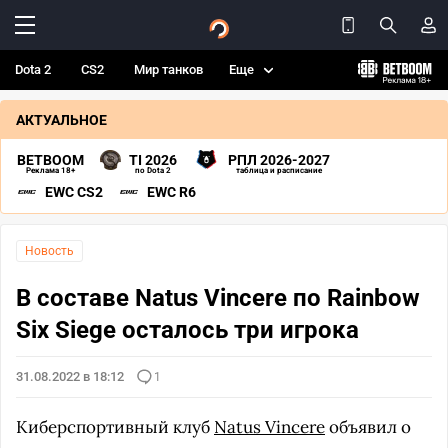
Dota 2
CS2
Мир танков
Еще
АКТУАЛЬНОЕ
BETBOOM
TI 2026
РПЛ 2026-2027
Реклама 18+
по Dota 2
таблица и расписание
EWC CS2
EWC R6
Новость
В составе Natus Vincere по Rainbow
Six Siege осталось три игрока
31.08.2022 в 18:12
1
Киберспортивный клуб
Natus Vincere
объявил о