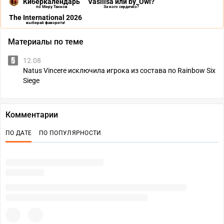
Киберкалендарь
Vasilisa или by_Owl?
по Миру Танков
За кого сердечко?
The International 2026
выбирай фаворита!
Материалы по теме
12.08
Natus Vincere исключила игрока из состава по Rainbow Six
Siege
Комментарии
ПО ДАТЕ
ПО ПОПУЛЯРНОСТИ