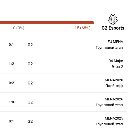
G2 Esports
0 (0%)
15 (68%)
EU MENA
0
:
1
G2
Групповой этап
R6 Major
1
:
2
G2
Этап 2
MENA2026
0
:
2
G2
Плей-офф
MENA2026
1
:
0
G2
Групповой этап
MENA2025
0
:
1
G2
Групповой этап