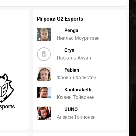
Игроки G2 Esports
Pengu
Никлас Моуритзен
Cryn
Паскаль Алуан
Fabian
Фабиан Хальстен
Kantoraketti
Юхани Тойвонен
sports
UUNO
Алекси Топпонен