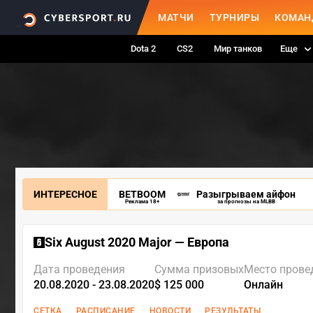
МАТЧИ
ТУРНИРЫ
КОМАН
Dota 2
CS2
Мир танков
Еще
ИНТЕРЕСНОЕ
BETBOOM
Разыгрываем айфон
Реклама 18+
за прогнозы на MLBB
Six August 2020 Major — Европа
Дата проведения
Сумма призовых
Место прове
20.08.2020 - 23.08.2020
$ 125 000
Онлайн
СЕТКА
РАСПИСАНИЕ
НОВОСТИ
РЕЗУЛЬТАТЫ