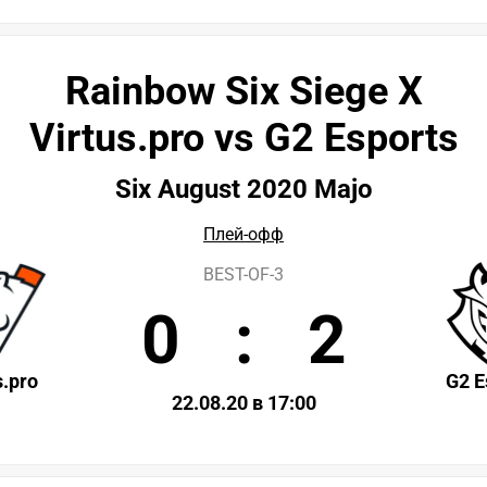
Rainbow Six Siege X
Virtus.pro vs G2 Esports
Six August 2020 Majo
Плей-офф
BEST-OF-3
0
:
2
s.pro
G2 E
22.08.20 в 17:00