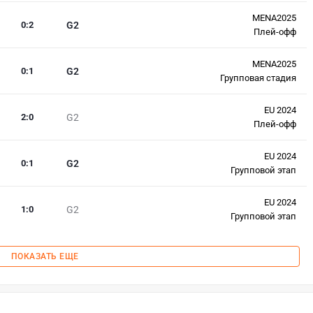
MENA2025
0
:
2
G2
Плей-офф
MENA2025
0
:
1
G2
Групповая стадия
EU 2024
2
:
0
G2
Плей-офф
EU 2024
0
:
1
G2
Групповой этап
EU 2024
1
:
0
G2
Групповой этап
ПОКАЗАТЬ ЕЩЕ