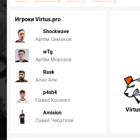
Игроки Virtus.pro
Shockwave
Артём Симаков
wTg
Артём Морозов
Rask
Алан Али
p4sh4
Павел Косенко
Virtu
Amision
Павел Чебатков