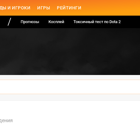
ДЫ И ИГРОКИ
ИГРЫ
РЕЙТИНГИ
Прогнозы
Косплей
Токсичный тест по Dota 2
дения