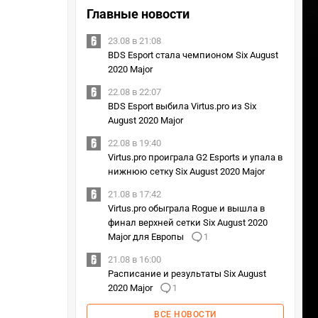
Главные новости
23.08 в 21:08
BDS Esport стала чемпионом Six August
2020 Major
22.08 в 22:07
BDS Esport выбила Virtus.pro из Six
August 2020 Major
22.08 в 19:40
Virtus.pro проиграла G2 Esports и упала в
нижнюю сетку Six August 2020 Major
21.08 в 17:42
Virtus.pro обыграла Rogue и вышла в
финал верхней сетки Six August 2020
Major для Европы
1
21.08 в 16:00
Расписание и результаты Six August
2020 Major
1
ВСЕ НОВОСТИ