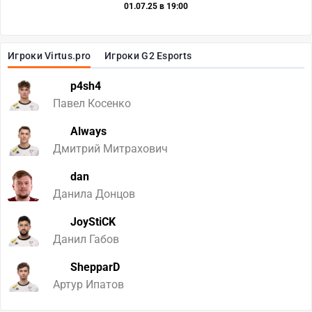
01.07.25 в 19:00
Игроки Virtus.pro
Игроки G2 Esports
p4sh4
Павел Косенко
Always
Дмитрий Митрахович
dan
Данила Донцов
JoyStiCK
Данил Габов
ShepparD
Артур Ипатов