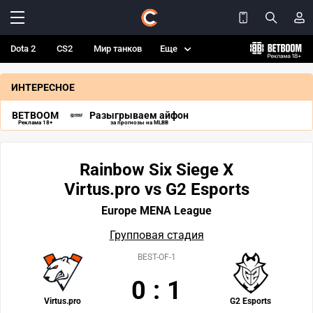
Dota 2
CS2
Мир танков
Еще
ИНТЕРЕСНОЕ
BETBOOM
Разыгрываем айфон
Реклама 18+
за прогнозы на MLBB
Rainbow Six Siege X
Virtus.pro vs G2 Esports
Europe MENA League
Групповая стадия
BEST-OF-1
0
:
1
Virtus.pro
G2 Esports