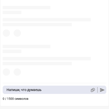
Напиши, что думаешь
0 / 1500 символов