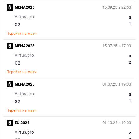
MENA2025
15.09.25 в 22:50
Virtus.pro
0
1
G2
Перейти на матч
MENA2025
15.07.25 в 17:00
Virtus.pro
0
2
G2
Перейти на матч
MENA2025
01.07.25 в 19:00
Virtus.pro
0
1
G2
Перейти на матч
EU 2024
01.10.24 в 19:00
Virtus.pro
2