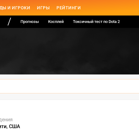
ДЫ И ИГРОКИ
ИГРЫ
РЕЙТИНГИ
Прогнозы
Косплей
Токсичный тест по Dota 2
дения
ити, США