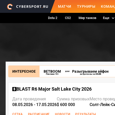
МАТЧИ
ТУРНИРЫ
КОМАН
Dota 2
CS2
Мир танков
Еще
ИНТЕРЕСНОЕ
BETBOOM
Разыгрываем айфон
Реклама 18+
за прогнозы на MLBB
BLAST R6 Major Salt Lake City 2026
Дата проведения
Сумма призовых
Место прове
08.05.2026 - 17.05.2026
$ 600 000
Солт-Лейк-С
СЕТКА
РАСПИСАНИЕ
НОВОСТИ
РЕЗУЛЬТАТЫ