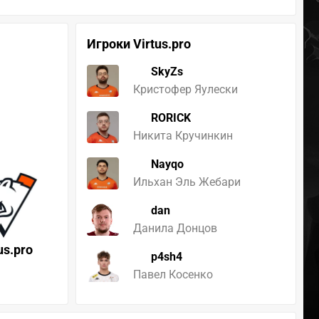
Игроки Virtus.pro
SkyZs
Кристофер Яулески
RORICK
Никита Кручинкин
Nayqo
Ильхан Эль Жебари
dan
Данила Донцов
us.pro
p4sh4
Павел Косенко