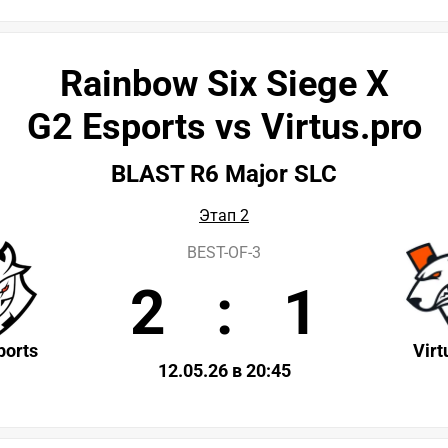
Rainbow Six Siege X
G2 Esports vs Virtus.pro
BLAST R6 Major SLC
Этап 2
BEST-OF-3
2
:
1
ports
Virt
12.05.26 в 20:45