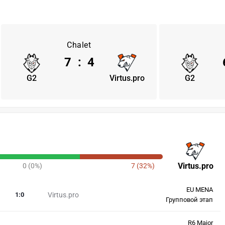
Chalet
7
:
4
G2
Virtus.pro
G2
Virtus.pro
0 (0%)
7 (32%)
EU MENA
1
:
0
Virtus.pro
Групповой этап
R6 Major