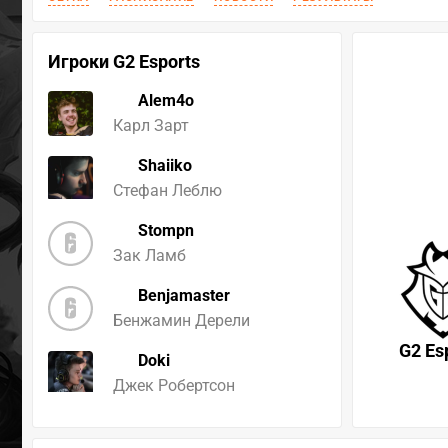
Игроки G2 Esports
Alem4o
Карл Зарт
Shaiiko
Стефан Леблю
Stompn
Зак Ламб
Benjamaster
Бенжамин Дерели
G2 Es
Doki
Джек Робертсон