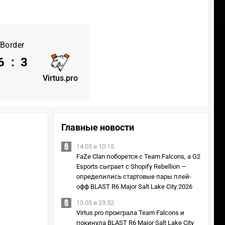
Border
6
:
3
Virtus.pro
Главные новости
14.05 в 10:15
FaZe Clan поборется с Team Falcons, а G2
Esports сыграет с Shopify Rebellion —
определились стартовые пары плей-
офф BLAST R6 Major Salt Lake City 2026
13.05 в 23:52
Virtus.pro проиграла Team Falcons и
покинула BLAST R6 Major Salt Lake City