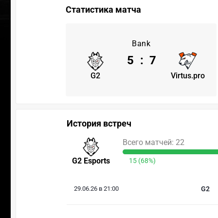
Статистика матча
Bank
5
:
7
G2
Virtus.pro
История встреч
Всего матчей: 22
G2 Esports
15 (68%)
29.06.26 в 21:00
G2