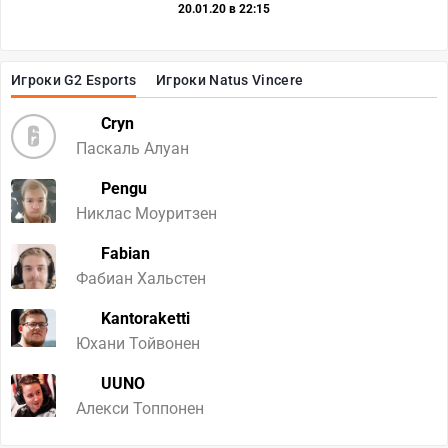
20.01.20 в 22:15
Игроки G2 Esports
Игроки Natus Vincere
Cryn
Паскаль Алуан
Pengu
Никлас Моуритзен
Fabian
Фабиан Хальстен
Kantoraketti
Юхани Тойвонен
UUNO
Алекси Топпонен