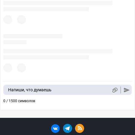
Напиши, что думаешь
0 / 1500 символов