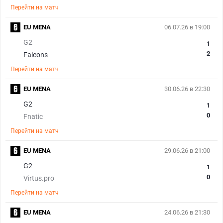
Перейти на матч
EU MENA
06.07.26 в 19:00
G2
1
2
Falcons
Перейти на матч
EU MENA
30.06.26 в 22:30
G2
1
0
Fnatic
Перейти на матч
EU MENA
29.06.26 в 21:00
G2
1
0
Virtus.pro
Перейти на матч
EU MENA
24.06.26 в 21:30