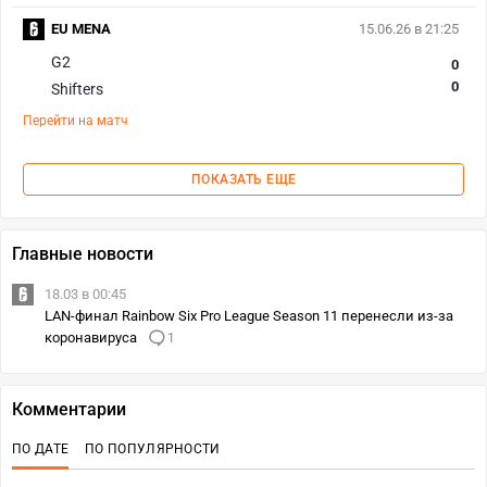
EU MENA
15.06.26 в 21:25
G2
0
0
Shifters
Перейти на матч
ПОКАЗАТЬ ЕЩЕ
Главные новости
18.03 в 00:45
LAN-финал Rainbow Six Pro League Season 11 перенесли из-за
коронавируса
1
Комментарии
ПО ДАТЕ
ПО ПОПУЛЯРНОСТИ