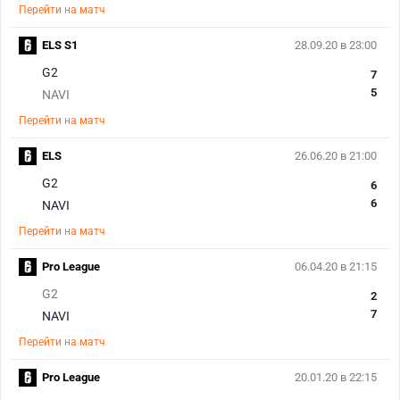
Перейти на матч
ELS S1
28.09.20 в 23:00
G2
7
5
NAVI
Перейти на матч
ELS
26.06.20 в 21:00
G2
6
6
NAVI
Перейти на матч
Pro League
06.04.20 в 21:15
G2
2
7
NAVI
Перейти на матч
Pro League
20.01.20 в 22:15