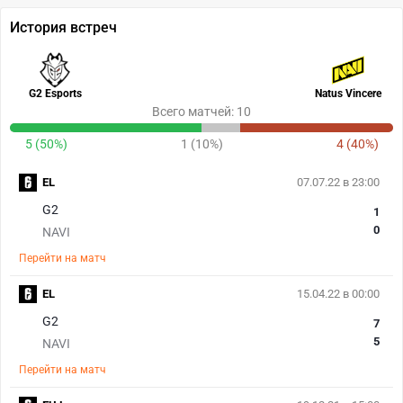
История встреч
G2 Esports
Natus Vincere
Всего матчей: 10
5 (50%)
1 (10%)
4 (40%)
EL
07.07.22 в 23:00
G2
1
0
NAVI
Перейти на матч
EL
15.04.22 в 00:00
G2
7
5
NAVI
Перейти на матч