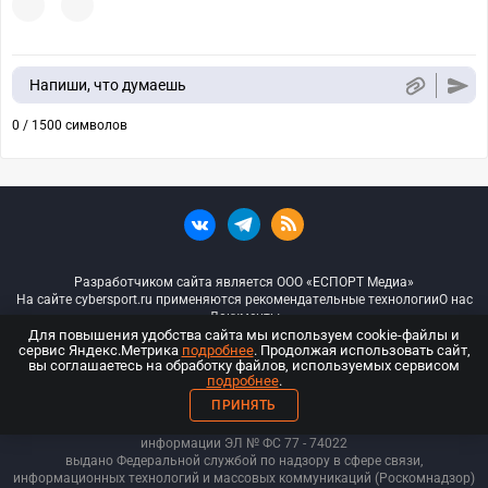
Напиши, что думаешь
0 / 1500 символов
Разработчиком сайта является ООО «ЕСПОРТ Медиа»
На сайте cybersport.ru применяются рекомендательные технологии
О нас
Документы
Для повышения удобства сайта мы используем cookie-файлы и
сервис Яндекс.Метрика
подробнее
. Продолжая использовать сайт,
© ООО «Киберспорт.ру» — Все права защищены
вы соглашаетесь на обработку файлов, используемых сервисом
подробнее
.
18+
ПРИНЯТЬ
ООО «Киберспорт.ру». Свидетельство о регистрации средств массовой
информации ЭЛ № ФС 77 - 74
022
выдано Федеральной службой по надзору в сфере связи,
информационных технологий и массовых коммуникаций (Роскомнадзор)