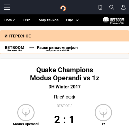
Dota 2
CS2
Мир танков
Еще
ИНТЕРЕСНОЕ
BETBOOM
Разыгрываем айфон
Реклама 18+
за прогнозы на MLBB
Quake Champions
Modus Operandi vs 1z
DH Winter 2017
Плей-офф
BEST-OF-3
2
:
1
Modus Operandi
1z