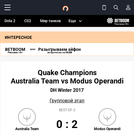
Dota 2
CS2
Мир танков
Еще
ИНТЕРЕСНОЕ
BETBOOM
Разыгрываем айфон
Реклама 18+
за прогнозы на MLBB
Quake Champions
Australia Team vs Modus Operandi
DH Winter 2017
Групповой этап
BEST-OF-3
0
:
2
Australia Team
Modus Operandi