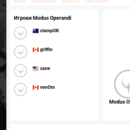
Игроки Modus Operandi
clampOK
griffin
sane
venOm
Modus O