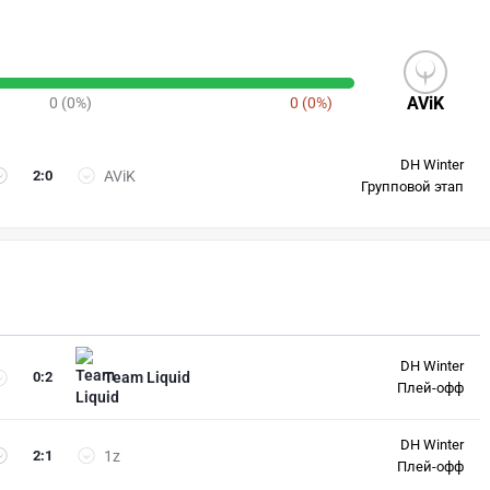
AViK
0 (0%)
0 (0%)
DH Winter
2
:
0
AViK
Групповой этап
DH Winter
0
:
2
Team Liquid
Плей-офф
DH Winter
2
:
1
1z
Плей-офф