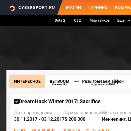
МАТЧИ
ТУРНИРЫ
КОМАН
Dota 2
CS2
Мир танков
Еще
ИНТЕРЕСНОЕ
BETBOOM
Разыгрываем айфон
Реклама 18+
за прогнозы на MLBB
DreamHack Winter 2017: Sacrifice
Дата проведения
Сумма призовых
Место прове
30.11.2017 - 03.12.2017
$ 200 000
Йёнчёпинг, 
СЕТКА
РАСПИСАНИЕ
НОВОСТИ
РЕЗУЛЬТАТЫ