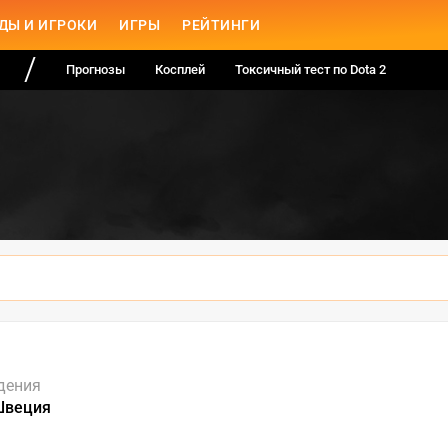
ДЫ И ИГРОКИ
ИГРЫ
РЕЙТИНГИ
Прогнозы
Косплей
Токсичный тест по Dota 2
дения
Швеция