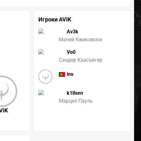
Игроки AViK
Av3k
Мачей Кжиковски
Vo0
Сандер Каасъягер
ins
k1llsen
Марцел Пауль
ViK