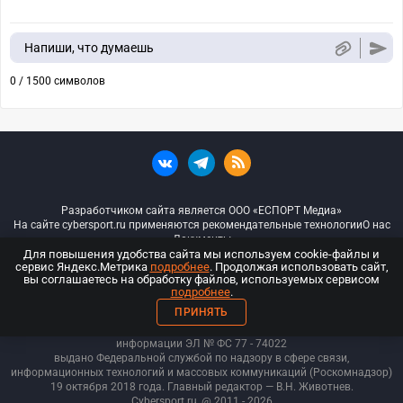
Напиши, что думаешь
0 / 1500 символов
Разработчиком сайта является ООО «ЕСПОРТ Медиа»
На сайте cybersport.ru применяются рекомендательные технологии
О нас
Документы
Для повышения удобства сайта мы используем cookie-файлы и
сервис Яндекс.Метрика
подробнее
. Продолжая использовать сайт,
© ООО «Киберспорт.ру» — Все права защищены
вы соглашаетесь на обработку файлов, используемых сервисом
подробнее
.
18+
ПРИНЯТЬ
ООО «Киберспорт.ру». Свидетельство о регистрации средств массовой
информации ЭЛ № ФС 77 - 74
022
выдано Федеральной службой по надзору в сфере связи,
информационных технологий и массовых коммуникаций (Роскомнадзор)
19 октября 2018 года. Главный редактор — В.Н. Животнев.
Cybersport.ru
@ 2011 - 2026