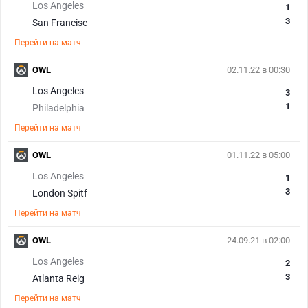
Los Angeles
1
3
San Francisc
Перейти на матч
OWL
02.11.22 в 00:30
Los Angeles
3
1
Philadelphia
Перейти на матч
OWL
01.11.22 в 05:00
Los Angeles
1
3
London Spitf
Перейти на матч
OWL
24.09.21 в 02:00
Los Angeles
2
3
Atlanta Reig
Перейти на матч