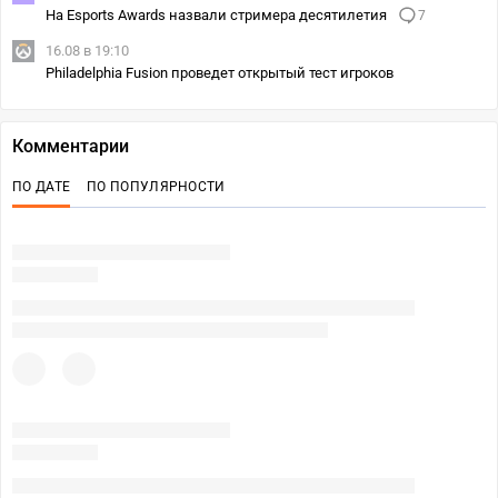
На Esports Awards назвали стримера десятилетия
7
16.08 в 19:10
Philadelphia Fusion проведет открытый тест игроков
Комментарии
ПО ДАТЕ
ПО ПОПУЛЯРНОСТИ