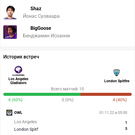
Shaz
Йонас Суоваара
BigGoose
Бенджамин Исоанни
История встреч
Los Angeles
London Spitfire
Gladiators
Всего матчей: 10
6 (60%)
0 (0%)
4 (40%)
OWL
01.11.22 в 05:00
Los Angeles
1
3
London Spitf