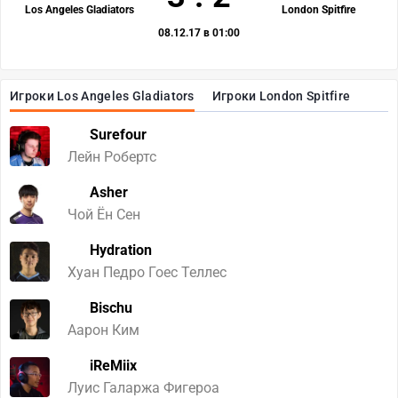
Los Angeles Gladiators
London Spitfire
08.12.17 в 01:00
Игроки Los Angeles Gladiators
Игроки London Spitfire
Surefour
Лейн Робертс
Asher
Чой Ён Сен
Hydration
Хуан Педро Гоес Теллес
Bischu
Аарон Ким
iReMiix
Луис Галаржа Фигероа