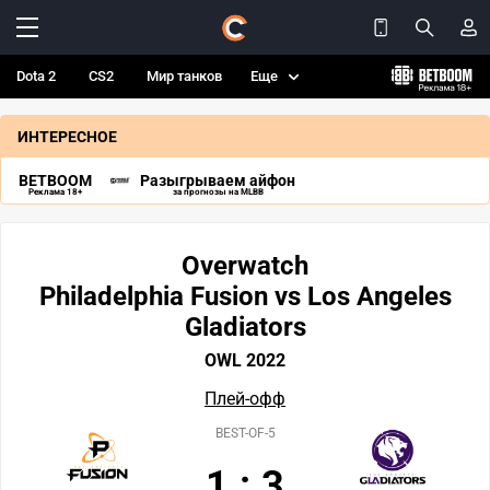
Dota 2
CS2
Мир танков
Еще
ИНТЕРЕСНОЕ
BETBOOM
Разыгрываем айфон
Реклама 18+
за прогнозы на MLBB
Overwatch
Philadelphia Fusion vs Los Angeles
Gladiators
OWL 2022
Плей-офф
BEST-OF-5
1
:
3