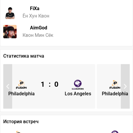
FiXa
Ён Хун Квон
AimGod
Квон Мин Cёк
Статистика матча
1
:
0
Philadelphia
Los Angeles
Philadelphia
История встреч