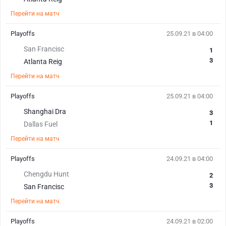
Перейти на матч
Playoffs
25.09.21 в 04:00
San Francisc
1
3
Atlanta Reig
Перейти на матч
Playoffs
25.09.21 в 04:00
Shanghai Dra
3
1
Dallas Fuel
Перейти на матч
Playoffs
24.09.21 в 04:00
Chengdu Hunt
2
3
San Francisc
Перейти на матч
Playoffs
24.09.21 в 02:00