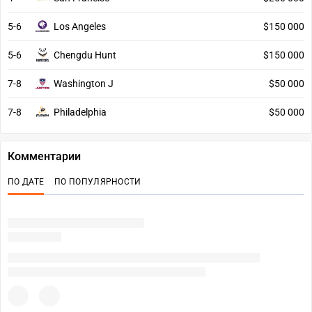
5-6
Los Angeles
$150 000
5-6
Chengdu Hunt
$150 000
7-8
Washington J
$50 000
7-8
Philadelphia
$50 000
Комментарии
ПО ДАТЕ
ПО ПОПУЛЯРНОСТИ