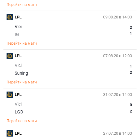
Перейти на матч
LPL
09.08.20 в 14:00
Vici
2
1
IG
Перейти на матч
LPL
07.08.20 в 12:00
Vici
1
2
Suning
Перейти на матч
LPL
31.07.20 в 14:00
Vici
0
2
LGD
Перейти на матч
LPL
27.07.20 в 14:00