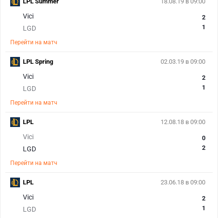
LPL Summer
18.08.19 в 09:00
Vici
2
1
LGD
Перейти на матч
LPL Spring
02.03.19 в 09:00
Vici
2
1
LGD
Перейти на матч
LPL
12.08.18 в 09:00
Vici
0
2
LGD
Перейти на матч
LPL
23.06.18 в 09:00
Vici
2
1
LGD