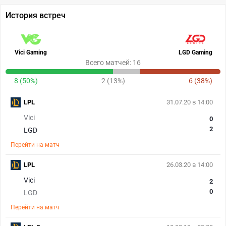
История встреч
Vici Gaming
LGD Gaming
Всего матчей: 16
8 (50%)
2 (13%)
6 (38%)
LPL
31.07.20 в 14:00
Vici
0
2
LGD
Перейти на матч
LPL
26.03.20 в 14:00
Vici
2
0
LGD
Перейти на матч