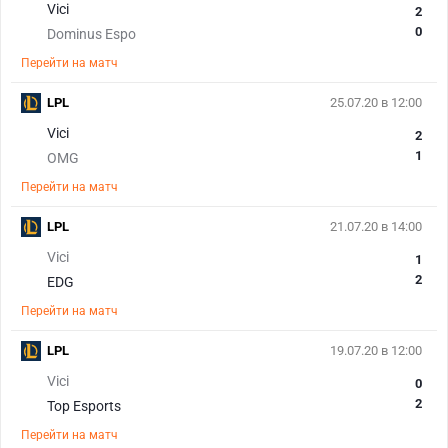
Vici
2
0
Dominus Espo
Перейти на матч
LPL
25.07.20 в 12:00
Vici
2
1
OMG
Перейти на матч
LPL
21.07.20 в 14:00
Vici
1
2
EDG
Перейти на матч
LPL
19.07.20 в 12:00
Vici
0
2
Top Esports
Перейти на матч