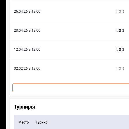
26.04.26 в 12:00
LGD
23.04.26 в 12:00
LGD
12.04.26 в 12:00
LGD
02.02.26 в 12:00
LGD
Турниры
Место
Турнир