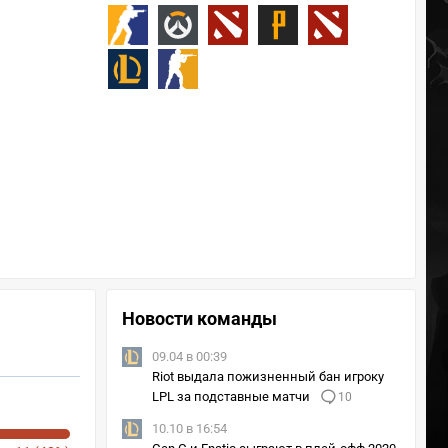
Новости команды
09.04 в 00:39
Riot выдала пожизненный бан игроку
LPL за подставные матчи
10
10.10 в 16:54