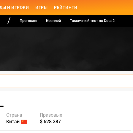
ДЫ И ИГРОКИ
ИГРЫ
РЕЙТИНГИ
Прогнозы
Косплей
Токсичный тест по Dota 2
L
Страна
Призовые
Китай
$ 628 387