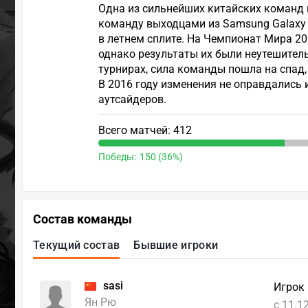
Одна из сильнейших китайских команд н
команду выходцами из Samsung Galaxy W
в летнем сплите. На Чемпионат Мира 20
однако результаты их были неутешител
турнирах, сила команды пошла на спад,
В 2016 году изменения не оправдались и
аутсайдеров.
Всего матчей: 412
Победы:
150 (36%)
Состав команды
Текущий состав
Бывшие игроки
sasi
Игрок 
Ян Рю
c 11.1