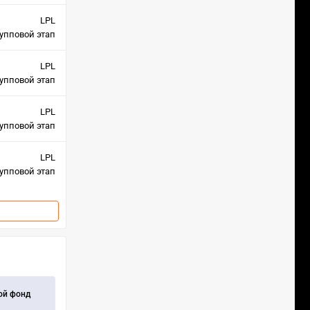
LPL
упповой этап
LPL
упповой этап
LPL
упповой этап
LPL
упповой этап
ой фонд