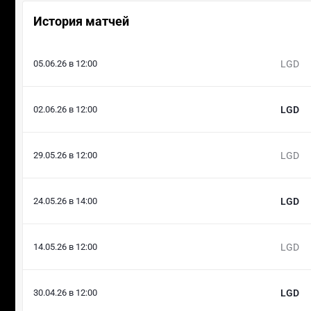
История матчей
05.06.26 в 12:00
LGD
02.06.26 в 12:00
LGD
29.05.26 в 12:00
LGD
24.05.26 в 14:00
LGD
14.05.26 в 12:00
LGD
30.04.26 в 12:00
LGD