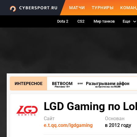
МАТЧИ
ТУРНИРЫ
КОМАН
Dota 2
CS2
Мир танков
Еще
ИНТЕРЕСНОЕ
BETBOOM
Разыгрываем айфон
Реклама 18+
за прогнозы на MLBB
LGD Gaming по Lo
Сайт
Основан
e.t.qq.com/lgdgaming
в 2012 году