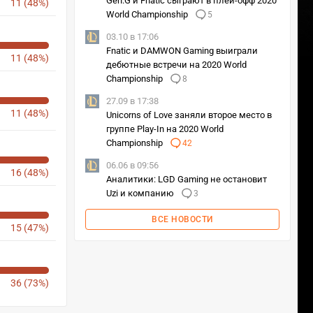
Gen.G и Fnatic сыграют в плей-офф 2020
11 (48%)
World Championship
5
03.10 в 17:06
Fnatic и DAMWON Gaming выиграли
11 (48%)
дебютные встречи на 2020 World
Championship
8
27.09 в 17:38
11 (48%)
Unicorns of Love заняли второе место в
группе Play-In на 2020 World
Championship
42
06.06 в 09:56
16 (48%)
Аналитики: LGD Gaming не остановит
Uzi и компанию
3
ВСЕ НОВОСТИ
15 (47%)
36 (73%)