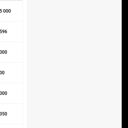
5 000
 596
 000
000
 000
 350