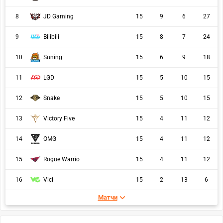
8
JD Gaming
15
9
6
27
9
Bilibili
15
8
7
24
10
Suning
15
6
9
18
11
LGD
15
5
10
15
12
Snake
15
5
10
15
13
Victory Five
15
4
11
12
14
OMG
15
4
11
12
15
Rogue Warrio
15
4
11
12
16
Vici
15
2
13
6
Матчи