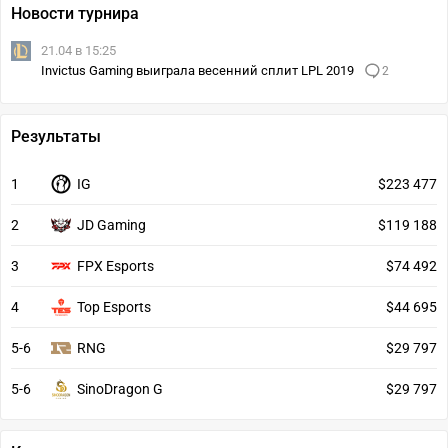
Новости турнира
21.04 в 15:25
Invictus Gaming выиграла весенний сплит LPL 2019
2
Результаты
1
IG
$223 477
2
JD Gaming
$119 188
3
FPX Esports
$74 492
4
Top Esports
$44 695
5-6
RNG
$29 797
5-6
SinoDragon G
$29 797