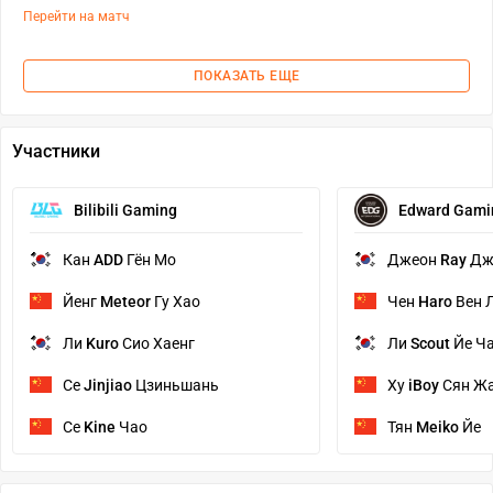
Перейти на матч
ПОКАЗАТЬ ЕЩЕ
Участники
Bilibili Gaming
Edward Gami
Кан
ADD
Гён Мо
Джеон
Ray
Дж
Йенг
Meteor
Гу Хао
Чен
Haro
Вен 
Ли
Kuro
Сио Хаенг
Ли
Scout
Йе Ч
Се
Jinjiao
Цзиньшань
Ху
iBoy
Сян Ж
Се
Kine
Чао
Тян
Meiko
Йе