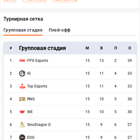
Турнирная сетка
Групповая стадия
Плей-офф
Групповая стадия
#
M
В
П
О
1
FPX Esports
15
13
2
39
2
IG
15
11
4
33
3
Top Esports
15
11
4
33
4
RNG
15
10
5
30
5
WE
15
10
5
30
6
SinoDragon G
15
9
6
27
7
EDG
15
9
6
27