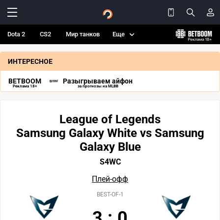
Dota 2
CS2
Мир танков
Еще
ИНТЕРЕСНОЕ
BETBOOM
Разыгрываем айфон
Реклама 18+
за прогнозы на MLBB
League of Legends
Samsung Galaxy White vs Samsung
Galaxy Blue
S4WC
Плей-офф
BEST-OF-1
3
:
0