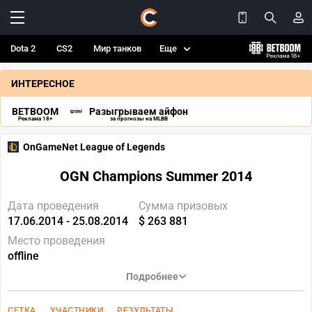
Dota 2
CS2
Мир танков
Еще
ИНТЕРЕСНОЕ
BETBOOM
Разыгрываем айфон
Реклама 18+
за прогнозы на MLBB
OnGameNet League of Legends
OGN Champions Summer 2014
Дата проведения
Сумма призовых
17.06.2014 - 25.08.2014
$ 263 881
Место проведения
offline
Подробнее
СЕТКА
УЧАСТНИКИ
РЕЗУЛЬТАТЫ