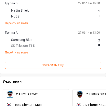
Группа B
27.06.14 в 15:30
NaJin Shield
1
1
NJBS
Перейти на матч
Группа А
27.06.14 в 13:00
Samsung Blue
2
0
SK Telecom T1 K
Перейти на матч
ПОКАЗАТЬ ЕЩЕ
Участники
CJ Entus Frost
CJ Entus Bla
Парк
Shy
Сан Мин
Ли
Flame
Хо Д