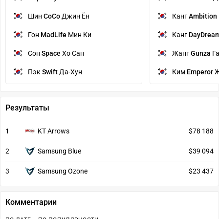
Шин
CoCo
Джин Ён
Канг
Ambition
Гон
MadLife
Мин Ки
Канг
DayDrea
Сон
Space
Хо Сан
Жанг
Gunza
Га
Пэк
Swift
Да-Хун
Ким
Emperor
Ж
Результаты
1
KT Arrows
$78 188
2
Samsung Blue
$39 094
3
Samsung Ozone
$23 437
Комментарии