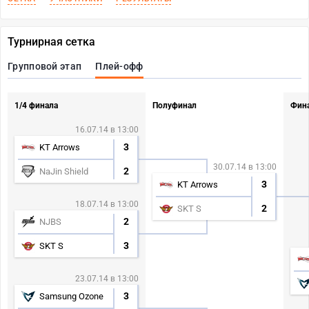
Турнирная сетка
Групповой этап
Плей-офф
1/4 финала
Полуфинал
Фин
16.07.14 в 13:00
3
KT Arrows
30.07.14 в 13:00
2
NaJin Shield
3
KT Arrows
18.07.14 в 13:00
2
SKT S
2
NJBS
3
SKT S
23.07.14 в 13:00
3
Samsung Ozone