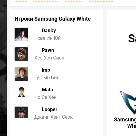
Игроки Samsung Galaxy White
DanDy
S
Чхве Ин Юй
Pawn
Хео Уон Сиок
imp
Гу Сын Бин
Mata
Чо Ce Хён
Looper
Джанг Хенг Сеок
Samsung
Whi