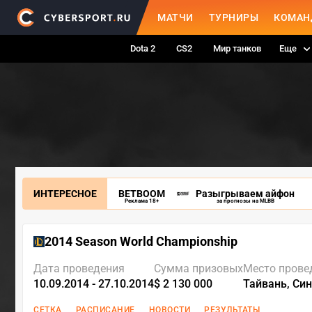
МАТЧИ
ТУРНИРЫ
КОМАН
Dota 2
CS2
Мир танков
Еще
ИНТЕРЕСНОЕ
BETBOOM
Разыгрываем айфон
Реклама 18+
за прогнозы на MLBB
2014 Season World Championship
Дата проведения
Сумма призовых
Место прове
10.09.2014 - 27.10.2014
$ 2 130 000
Тайвань, Син
СЕТКА
РАСПИСАНИЕ
НОВОСТИ
РЕЗУЛЬТАТЫ