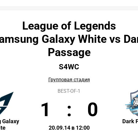
League of Legends
amsung Galaxy White vs Da
Passage
S4WC
Групповая стадия
BEST-OF-1
1
:
0
 Galaxy
Dark 
te
20.09.14 в 12:00