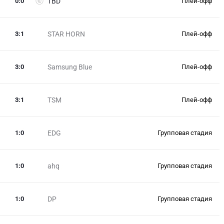
0
:
0
TBD
Плей-офф
3
:
1
STAR HORN
Плей-офф
3
:
0
Samsung Blue
Плей-офф
3
:
1
TSM
Плей-офф
1
:
0
EDG
Групповая стадия
1
:
0
ahq
Групповая стадия
1
:
0
DP
Групповая стадия