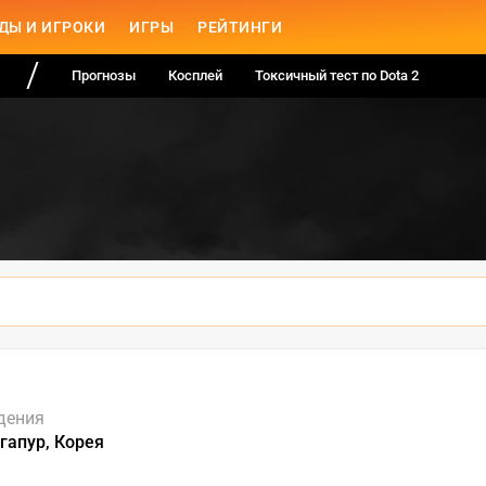
ДЫ И ИГРОКИ
ИГРЫ
РЕЙТИНГИ
Прогнозы
Косплей
Токсичный тест по Dota 2
дения
гапур, Корея