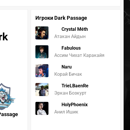
Игроки Dark Passage
Crystal Méth
rk
Атакан Айдын
Fabulous
Ассим Чихат Каракайя
Naru
Корай Бичак
TrieLBaenRe
Эркан Бозкурт
HolyPhoenix
Анил Ишик
Passage