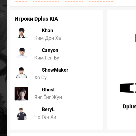
Игроки Dplus KIA
Khan
Ким Дон Ха
Canyon
Ким Ген Бу
ShowMaker
Хо Су
Ghost
Янг Ёнг Жун
Dplus
BeryL
Чо Гён Хи