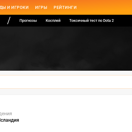
ДЫ И ИГРОКИ
ИГРЫ
РЕЙТИНГИ
Прогнозы
Косплей
Токсичный тест по Dota 2
дения
Исландия