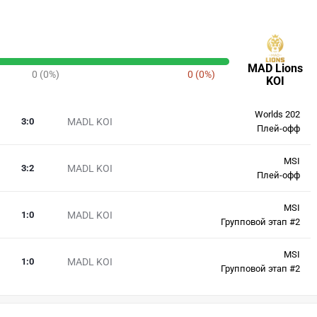
MAD Lions
0 (0%)
0 (0%)
KOI
Worlds 202
3
:
0
MADL KOI
Плей-офф
MSI
3
:
2
MADL KOI
Плей-офф
MSI
1
:
0
MADL KOI
Групповой этап #2
MSI
1
:
0
MADL KOI
Групповой этап #2