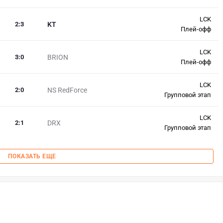
LCK
2
:
3
KT
Плей-офф
LCK
3
:
0
BRION
Плей-офф
LCK
2
:
0
NS RedForce
Групповой этап
LCK
2
:
1
DRX
Групповой этап
ПОКАЗАТЬ ЕЩЕ