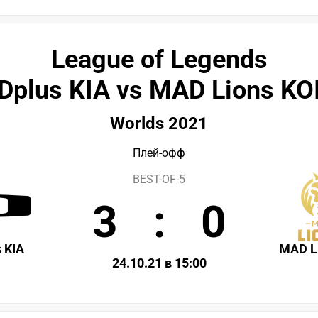
League of Legends
Dplus KIA vs MAD Lions KO
Worlds 2021
Плей-офф
BEST-OF-5
3
:
0
 KIA
MAD L
24.10.21 в 15:00