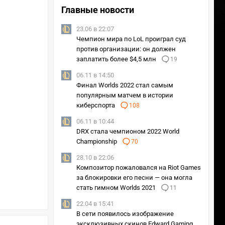
Главные новости
23.06 в 22:07
Чемпион мира по LoL проиграл суд
против организации: он должен
заплатить более $4,5 млн
19
06.11 в 14:50
Финал Worlds 2022 стал самым
популярным матчем в истории
киберспорта
108
06.11 в 10:44
DRX стала чемпионом 2022 World
Championship
70
28.10 в 22:06
Композитор пожаловался на Riot Games
за блокировки его песни — она могла
стать гимном Worlds 2021
11
22.04 в 15:41
В сети появилось изображение
эксклюзивных скинов Edward Gaming