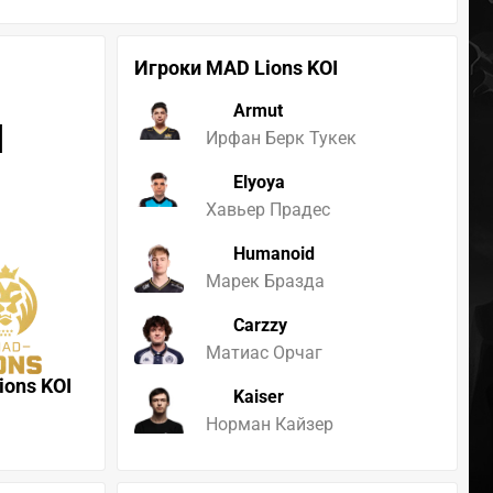
Игроки MAD Lions KOI
Armut
I
Ирфан Берк Тукек
Elyoya
Хавьер Прадес
Humanoid
Марек Бразда
Carzzy
Матиас Орчаг
ions KOI
Kaiser
Норман Кайзер