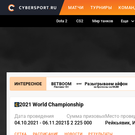
МАТЧИ
ТУРНИРЫ
КОМАН
Dota 2
CS2
Мир танков
Еще
ИНТЕРЕСНОЕ
BETBOOM
Разыгрываем айфон
Реклама 18+
за прогнозы на MLBB
2021 World Championship
Дата проведения
Сумма призовых
Место прове
04.10.2021 - 06.11.2021
$ 2 225 000
Рейкьявик, 
СЕТКА
РАСПИСАНИЕ
НОВОСТИ
РЕЗУЛЬТАТЫ