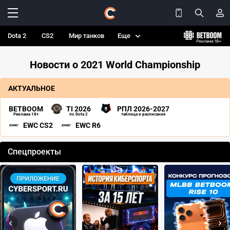
Dota 2
CS2
Мир танков
Еще
Новости о 2021 World Championship
АКТУАЛЬНОЕ
BETBOOM
TI 2026
РПЛ 2026-2027
Реклама 18+
по Dota 2
таблица и расписание
EWC CS2
EWC R6
Спецпроекты
‹
›