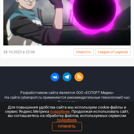
28.10.2022 в 22:06
Новость
League of Legends
Разработчиком сайта является ООО «ЕСПОРТ Медиа»
На сайте cybersport.ru применяются рекомендательные технологии
О нас
Документы
Для повышения удобства сайта мы используем cookie-файлы и
сервис Яндекс.Метрика
подробнее
. Продолжая использовать сайт,
© ООО «Киберспорт.ру» — Все права защищены
вы соглашаетесь на обработку файлов, используемых сервисом
подробнее
.
18+
ПРИНЯТЬ
ООО «Киберспорт.ру». Свидетельство о регистрации средств массовой