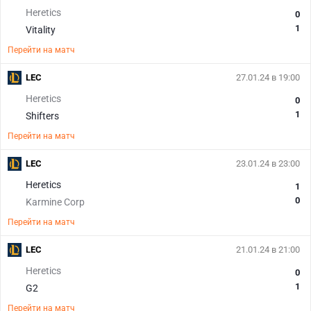
Heretics
0
1
Vitality
Перейти на матч
LEC
27.01.24 в 19:00
Heretics
0
1
Shifters
Перейти на матч
LEC
23.01.24 в 23:00
Heretics
1
0
Karmine Corp
Перейти на матч
LEC
21.01.24 в 21:00
Heretics
0
1
G2
Перейти на матч