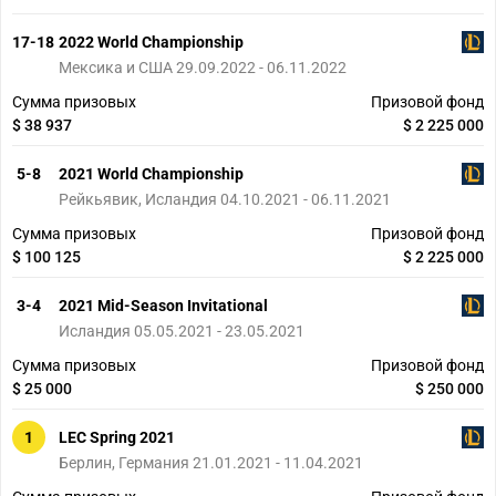
17-18
2022 World Championship
Мексика и США 29.09.2022 - 06.11.2022
Сумма призовых
Призовой фонд
$ 38 937
$ 2 225 000
5-8
2021 World Championship
Рейкьявик, Исландия 04.10.2021 - 06.11.2021
Сумма призовых
Призовой фонд
$ 100 125
$ 2 225 000
3-4
2021 Mid-Season Invitational
Исландия 05.05.2021 - 23.05.2021
Сумма призовых
Призовой фонд
$ 25 000
$ 250 000
1
LEC Spring 2021
Берлин, Германия 21.01.2021 - 11.04.2021