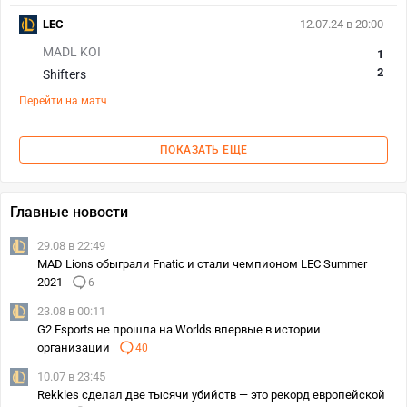
LEC
12.07.24 в 20:00
MADL KOI
1
2
Shifters
Перейти на матч
ПОКАЗАТЬ ЕЩЕ
Главные новости
29.08 в 22:49
MAD Lions обыграли Fnatic и стали чемпионом LEC Summer
2021
6
23.08 в 00:11
G2 Esports не прошла на Worlds впервые в истории
организации
40
10.07 в 23:45
Rekkles сделал две тысячи убийств — это рекорд европейской