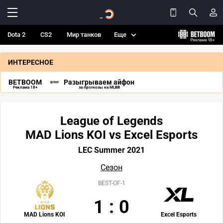
Dota 2
CS2
Мир танков
Еще
ИНТЕРЕСНОЕ
BETBOOM
Разыгрываем айфон
Реклама 18+
за прогнозы на MLBB
League of Legends
MAD Lions KOI vs Excel Esports
LEC Summer 2021
Сезон
BEST-OF-1
1
:
0
MAD Lions KOI
Excel Esports