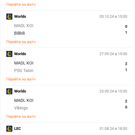
Перейти на матч
Worlds
03.10.24 в 15:00
MADL KOI
0
1
Bilibili
Перейти на матч
Worlds
27.09.24 в 15:00
MADL KOI
2
1
PSG Talon
Перейти на матч
Worlds
25.09.24 в 15:00
MADL KOI
2
0
Vikings
Перейти на матч
LEC
31.08.24 в 18:00