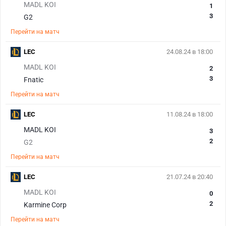
MADL KOI
1
3
G2
Перейти на матч
LEC
24.08.24 в 18:00
MADL KOI
2
3
Fnatic
Перейти на матч
LEC
11.08.24 в 18:00
MADL KOI
3
2
G2
Перейти на матч
LEC
21.07.24 в 20:40
MADL KOI
0
2
Karmine Corp
Перейти на матч