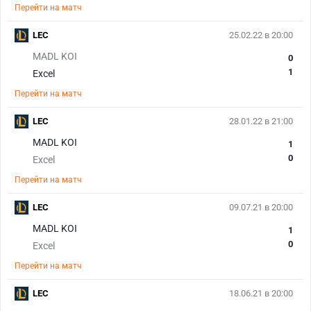
Перейти на матч
LEC
25.02.22 в 20:00
MADL KOI
0
1
Excel
Перейти на матч
LEC
28.01.22 в 21:00
MADL KOI
1
0
Excel
Перейти на матч
LEC
09.07.21 в 20:00
MADL KOI
1
0
Excel
Перейти на матч
LEC
18.06.21 в 20:00