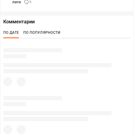
лиги
9
Комментарии
ПО ДАТЕ
ПО ПОПУЛЯРНОСТИ