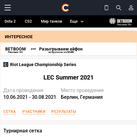
Dota 2
CS2
Мир танков
Еще
ИНТЕРЕСНОЕ
BETBOOM
Разыгрываем айфон
Реклама 18+
за прогнозы на MLBB
Riot League Championship Series
LEC Summer 2021
Дата проведения
Место проведения
10.06.2021 - 30.08.2021
Берлин, Германия
СЕТКА
УЧАСТНИКИ
РЕЗУЛЬТАТЫ
Турнирная сетка