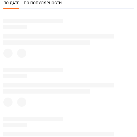
ПО ДАТЕ
ПО ПОПУЛЯРНОСТИ