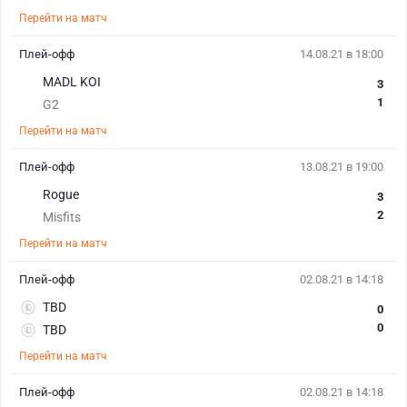
Перейти на матч
Плей-офф
14.08.21 в 18:00
MADL KOI
3
1
G2
Перейти на матч
Плей-офф
13.08.21 в 19:00
Rogue
3
2
Misfits
Перейти на матч
Плей-офф
02.08.21 в 14:18
TBD
0
0
TBD
Перейти на матч
Плей-офф
02.08.21 в 14:18