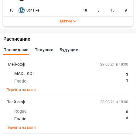
10
Schalke
18
3
15
9
Матчи
Расписание
Прошедшие
Текущие
Будущие
Плей-офф
29.08.21 в 18:00
MADL KOI
3
1
Fnatic
Перейти на матч
Плей-офф
28.08.21 в 18:00
Rogue
0
3
Fnatic
Перейти на матч