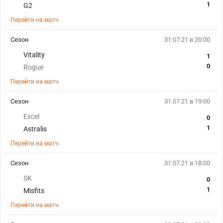
1
G2
Перейти на матч
Сезон
31.07.21 в 20:00
Vitality
1
0
Rogue
Перейти на матч
Сезон
31.07.21 в 19:00
Excel
0
1
Astralis
Перейти на матч
Сезон
31.07.21 в 18:00
SK
0
1
Misfits
Перейти на матч