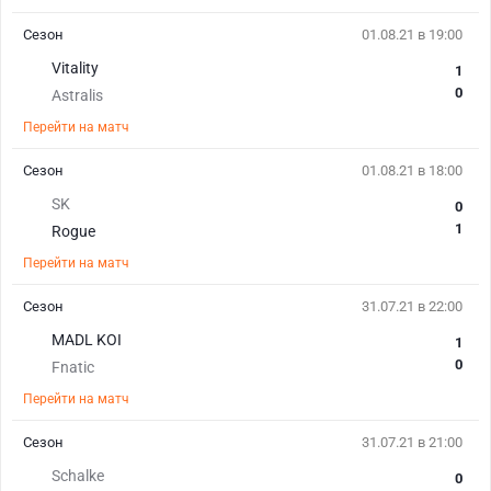
Сезон
01.08.21 в 19:00
Vitality
1
0
Astralis
Перейти на матч
Сезон
01.08.21 в 18:00
SK
0
1
Rogue
Перейти на матч
Сезон
31.07.21 в 22:00
MADL KOI
1
0
Fnatic
Перейти на матч
Сезон
31.07.21 в 21:00
Schalke
0