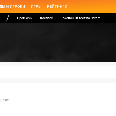
ДЫ И ИГРОКИ
ИГРЫ
РЕЙТИНГИ
Прогнозы
Косплей
Токсичный тест по Dota 2
дения