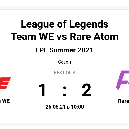
League of Legends
Team WE vs Rare Atom
LPL Summer 2021
Сезон
BEST-OF-3
1
:
2
m WE
Rar
26.06.21 в 10:00