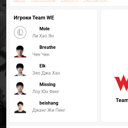
Игроки Team WE
Mole
Ли Хао Ян
Breathe
Чен Чен
Elk
Зяо Джа Хао
Missing
Лоу Юн Фенг
Tea
beishang
Джанг Жи Пенг