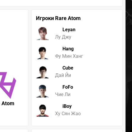
Игроки Rare Atom
Leyan
Лу Джу
Hang
Фу Мин Ханг
Cube
Дай Йи
FoFo
Чие Ли
e Atom
iBoy
Ху Сян Жао