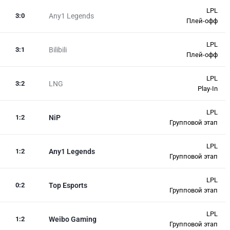
LPL
3
:
0
Any1 Legends
Плей-офф
LPL
3
:
1
Bilibili
Плей-офф
LPL
3
:
2
LNG
Play-In
LPL
1
:
2
NiP
Групповой этап
LPL
1
:
2
Any1 Legends
Групповой этап
LPL
0
:
2
Top Esports
Групповой этап
LPL
1
:
2
Weibo Gaming
Групповой этап