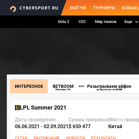
МАТЧИ
ТУРНИРЫ
КОМАН
Dota 2
CS2
Мир танков
Еще
ИНТЕРЕСНОЕ
BETBOOM
Разыгрываем айфон
Реклама 18+
за прогнозы на MLBB
LPL Summer 2021
Дата проведения
Сумма призовых
Место прове
06.06.2021 - 02.09.2021
$ 650 477
Китай
СЕТКА
РАСПИСАНИЕ
НОВОСТИ
РЕЗУЛЬТАТЫ