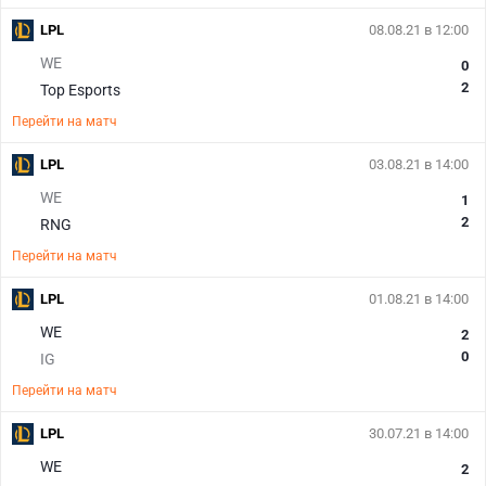
LPL
08.08.21 в 12:00
WE
0
2
Top Esports
Перейти на матч
LPL
03.08.21 в 14:00
WE
1
2
RNG
Перейти на матч
LPL
01.08.21 в 14:00
WE
2
0
IG
Перейти на матч
LPL
30.07.21 в 14:00
WE
2