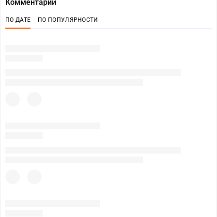
Комментарии
ПО ДАТЕ
ПО ПОПУЛЯРНОСТИ