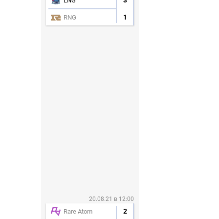
3
LNG
1
RNG
20.08.21 в 12:00
2
Rare Atom