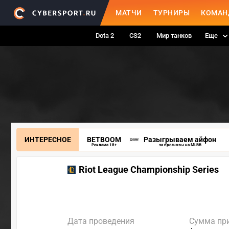
МАТЧИ
ТУРНИРЫ
КОМАН
Dota 2
CS2
Мир танков
Еще
ИНТЕРЕСНОЕ
BETBOOM
Разыгрываем айфон
Реклама 18+
за прогнозы на MLBB
Riot League Championship Series
Дата проведения
Сумма пр