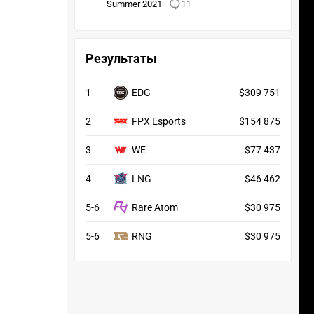
Summer 2021
11
Результаты
1
EDG
$309 751
2
FPX Esports
$154 875
3
WE
$77 437
4
LNG
$46 462
5-6
Rare Atom
$30 975
5-6
RNG
$30 975