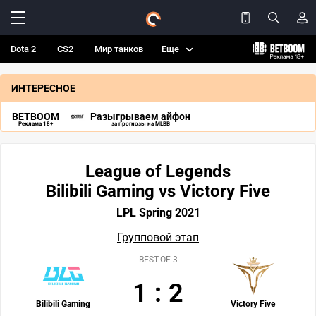
Dota 2
CS2
Мир танков
Еще
ИНТЕРЕСНОЕ
BETBOOM
Разыгрываем айфон
Реклама 18+
за прогнозы на MLBB
League of Legends
Bilibili Gaming vs Victory Five
LPL Spring 2021
Групповой этап
BEST-OF-3
1
:
2
Bilibili Gaming
Victory Five