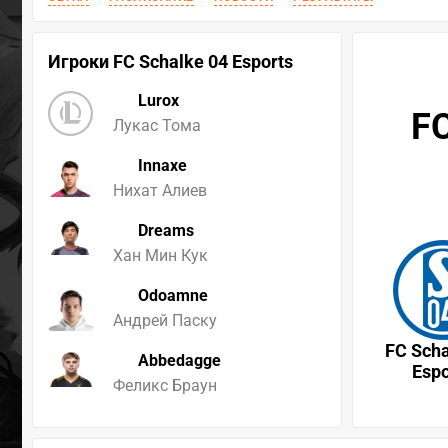
Игроки FC Schalke 04 Esports
Lurox
FC
Лукас Тома
Innaxe
Нихат Алиев
Dreams
Хан Мин Кук
Odoamne
Андрей Паску
FC Scha
Abbedagge
Espo
Феликс Браун