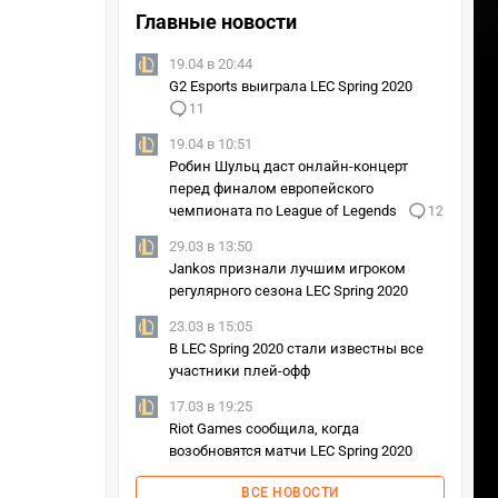
Главные новости
19.04 в 20:44
G2 Esports выиграла LEC Spring 2020
11
19.04 в 10:51
Робин Шульц даст онлайн-концерт
перед финалом европейского
чемпионата по League of Legends
12
29.03 в 13:50
Jankos признали лучшим игроком
регулярного сезона LEC Spring 2020
23.03 в 15:05
В LEC Spring 2020 стали известны все
участники плей-офф
17.03 в 19:25
Riot Games сообщила, когда
возобновятся матчи LEC Spring 2020
ВСЕ НОВОСТИ