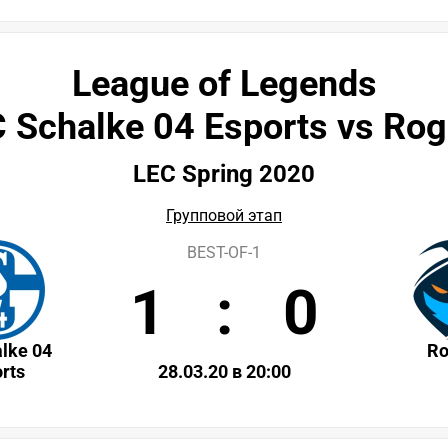
League of Legends
 Schalke 04 Esports vs Ro
LEC Spring 2020
Групповой этап
BEST-OF-1
1
:
0
lke 04
R
rts
28.03.20 в 20:00