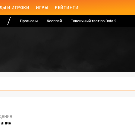
ДЫ И ИГРОКИ
ИГРЫ
РЕЙТИНГИ
Прогнозы
Косплей
Токсичный тест по Dota 2
дения
мания