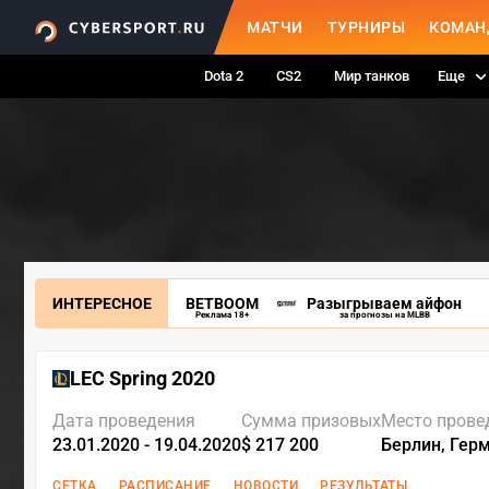
МАТЧИ
ТУРНИРЫ
КОМАН
Dota 2
CS2
Мир танков
Еще
ИНТЕРЕСНОЕ
BETBOOM
Разыгрываем айфон
Реклама 18+
за прогнозы на MLBB
LEC Spring 2020
Дата проведения
Сумма призовых
Место прове
23.01.2020 - 19.04.2020
$ 217 200
Берлин, Гер
СЕТКА
РАСПИСАНИЕ
НОВОСТИ
РЕЗУЛЬТАТЫ