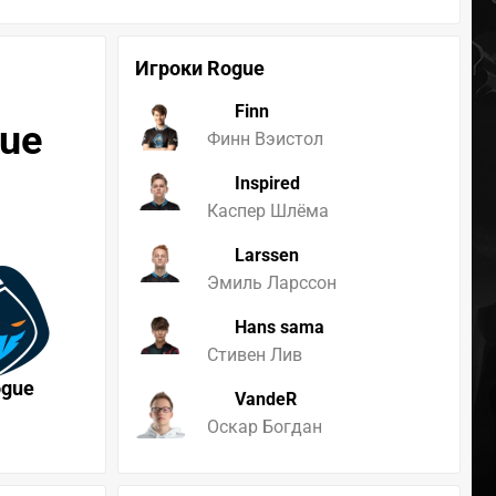
Игроки Rogue
Finn
gue
Финн Вэистол
Inspired
Каспер Шлёма
Larssen
Эмиль Ларссон
Hans sama
Стивен Лив
ogue
VandeR
Оскар Богдан