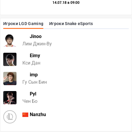
14.07.18 в 09:00
Игроки LGD Gaming
Игроки Snake eSports
Jinoo
Лим Джин-Ву
Eimy
Кси Дан
imp
Гу Сын Бин
Pyl
Чен Бо
Nanzhu