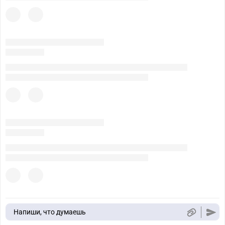
Напиши, что думаешь